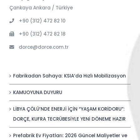
Çankaya Ankara / Türkiye
+90 (312) 472 82 10
+90 (312) 472 82 18
dorce@dorce.com.tr
Fabrikadan Sahaya: KSIA’da Hızlı Mobilizasyon
KAMUOYUNA DUYURU
LİBYA ÇÖLÜ’NDE ENERJİ İÇİN “YAŞAM KORİDORU”:
DORÇE, KUFRA TECRÜBESİYLE YENİ DÖNEME HAZIR
Prefabrik Ev Fiyatları: 2026 Güncel Maliyetler ve