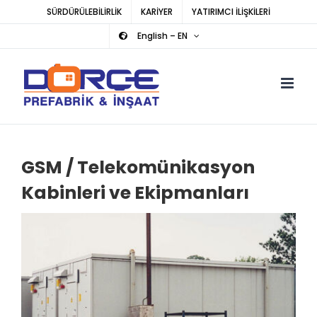
Skip
SÜRDÜRÜLEBİLİRLİK
KARİYER
YATIRIMCI İLİŞKİLERİ
to
English – EN
content
GSM / Telekomünikasyon
Kabinleri ve Ekipmanları