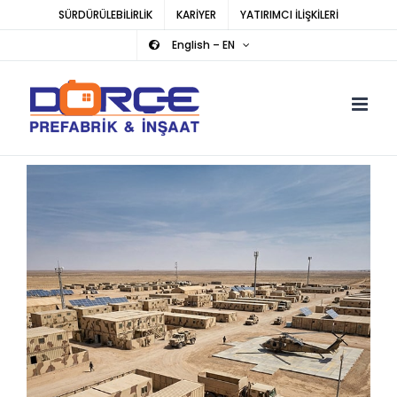
Skip
SÜRDÜRÜLEBİLİRLİK
KARİYER
YATIRIMCI İLİŞKİLERİ
to
English – EN
content