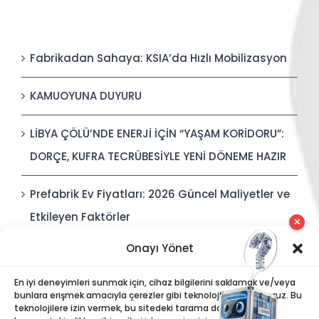
Fabrikadan Sahaya: KSIA’da Hızlı Mobilizasyon
KAMUOYUNA DUYURU
LİBYA ÇÖLÜ’NDE ENERJİ İÇİN “YAŞAM KORİDORU”:
DORÇE, KUFRA TECRÜBESİYLE YENİ DÖNEME HAZIR
Prefabrik Ev Fiyatları: 2026 Güncel Maliyetler ve
Etkileyen Faktörler
✕
Onayı Yönet
Polis Karakolları: Güvenli, Entegre ve Hızlı İnşa
Edilebilir Kamu Güvenliği Yapıları
En iyi deneyimleri sunmak için, cihaz bilgilerini saklamak ve/veya
bunlara erişmek amacıyla çerezler gibi teknolojiler kullanıyoruz. Bu
teknolojilere izin vermek, bu sitedeki tarama davranışı veya