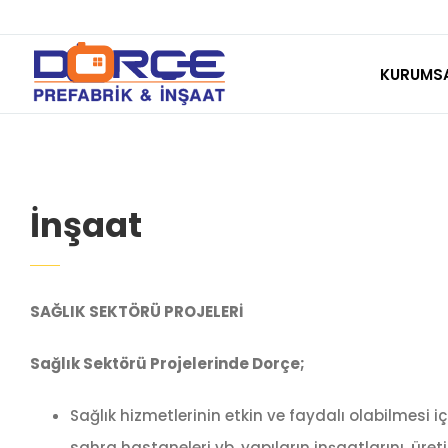
Skip
to
KURUMS
content
İnşaat
SAĞLIK SEKTÖRÜ PROJELERİ
Sağlık Sektörü Projelerinde Dorçe;
Sağlık hizmetlerinin etkin ve faydalı olabilmesi iç
sahra hastaneleri vb. yapıların inşaatlarını, ür