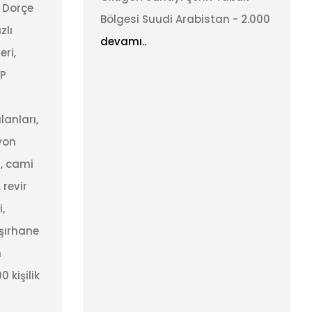
, Dorçe
Bölgesi Suudi Arabistan - 2.000
zlı
devamı..
eri,
IP
anları,
yon
ı, cami
 revir
,
şırhane
m
 kişilik