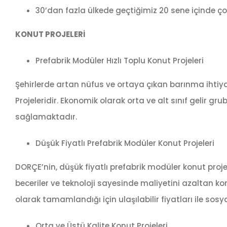
30’dan fazla ülkede geçtiğimiz 20 sene içinde çok 
KONUT PROJELERİ
Prefabrik Modüler Hızlı Toplu Konut Projeleri
Şehirlerde artan nüfus ve ortaya çıkan barınma ihtiyac
Projeleridir. Ekonomik olarak orta ve alt sınıf gelir gr
sağlamaktadır.
Düşük Fiyatlı Prefabrik Modüler Konut Projeleri
DORÇE’nin, düşük fiyatlı prefabrik modüler konut pro
beceriler ve teknoloji sayesinde maliyetini azaltan ko
olarak tamamlandığı için ulaşılabilir fiyatları ile sos
Orta ve Üstü Kalite Konut Projeleri