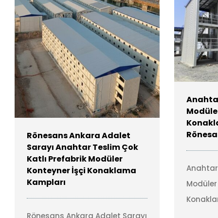
Anahtar
Modüler
Konakl
Rönesan
Rönesans Ankara Adalet
Sarayı Anahtar Teslim Çok
Katlı Prefabrik Modüler
Anahtar 
Konteyner İşçi Konaklama
Kampları
Modüler 
Konakl
Rönesans Ankara Adalet Sarayı