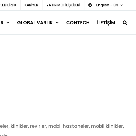
EBİLİRLİK
KARİYER
YATIRIMCI İLİŞKİLERİ
English – EN
ER
GLOBAL VARLIK
CONTECH
İLETİŞİM
 klinikler, revirler, mobil hastaneler, mobil klinikler,
dır.