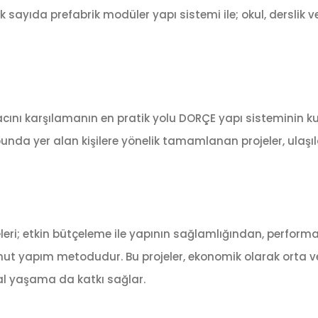
sayıda prefabrik modüler yapı sistemi ile; okul, derslik ve
ını karşılamanın en pratik yolu DORÇE yapı sisteminin kull
ubunda yer alan kişilere yönelik tamamlanan projeler, ulaşıl
jeleri; etkin bütçeleme ile yapının sağlamlığından, perf
nut yapım metodudur. Bu projeler, ekonomik olarak orta ve a
yal yaşama da katkı sağlar.