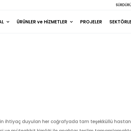
SÜRDÜRÜL
AL
ÜRÜNLER ve HİZMETLER
PROJELER
SEKTÖRL
in ihtiyaç duyulan her coğrafyada tam teşekküllü hastaneler,
etici ve müteahhit kimliği ile anahtar teslim tamamlamakta