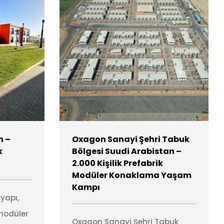
n –
Oxagon Sanayi Şehri Tabuk
k
Bölgesi Suudi Arabistan –
2.000 Kişilik Prefabrik
Modüler Konaklama Yaşam
Kampı
yapı,
 modüler
Oxagon Sanayi Şehri Tabuk