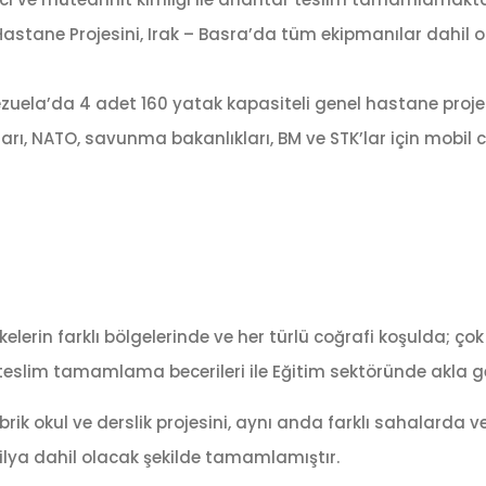
astane Projesini, Irak – Basra’da tüm ekipmanılar dahil o
zuela’da 4 adet 160 yatak kapasiteli genel hastane projesi
arı, NATO, savunma bakanlıkları, BM ve STK’lar için mobil 
elerin farklı bölgelerinde ve her türlü coğrafi koşulda; çok 
teslim tamamlama becerileri ile Eğitim sektöründe akla gel
fabrik okul ve derslik projesini, aynı anda farklı sahalarda
ilya dahil olacak şekilde tamamlamıştır.