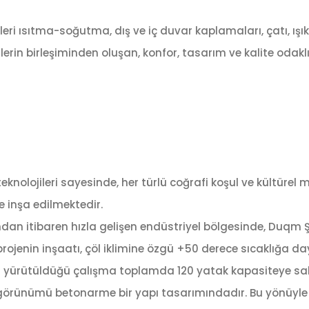
leri ısıtma-soğutma, dış ve iç duvar kaplamaları, çatı, ış
erin birleşiminden oluşan, konfor, tasarım ve kalite odaklı
teknolojileri sayesinde, her türlü coğrafi koşul ve kültür
le inşa edilmektedir.
lından itibaren hızla gelişen endüstriyel bölgesinde, Duqm 
ığı projenin inşaatı, çöl iklimine özgü +50 derece sıcaklığ
 yürütüldüğü çalışma toplamda 120 yatak kapasiteye sahip
ın görünümü betonarme bir yapı tasarımındadır. Bu yönü