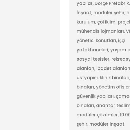
yapılar, Dorçe Prefabrik
İnşaat, modüler şehir, hı
kurulum, çöl iklimi projel
mühendis lojmanları, V
yönetici konutları, işçi
yatakhaneleri, yaşam al
sosyal tesisler, rekreas
alanları, ibadet alanlar
üstyapısı, klinik binaları,
binaları, yönetim ofisleri
güvenlik yapıları, çama
binaları, anahtar tesli
modüler çözümler, 10.000
şehir, modüler inşaat