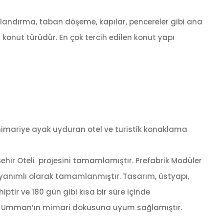
ıklandırma, taban döşeme, kapılar, pencereler gibi ana
 konut türüdür. En çok tercih edilen konut yapı
el mimariye ayak uyduran otel ve turistik konaklama
Şehir Oteli projesini tamamlamıştır. Prefabrik Modüler
a dayanımlı olarak tamamlanmıştır. Tasarım, üstyapı,
tir ve 180 gün gibi kısa bir süre içinde
yle Umman’ın mimari dokusuna uyum sağlamıştır.