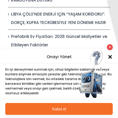
KAMUOYUNA DUYURU
LİBYA ÇÖLÜ’NDE ENERJİ İÇİN “YAŞAM KORİDORU”:
DORÇE, KUFRA TECRÜBESİYLE YENİ DÖNEME HAZIR
Prefabrik Ev Fiyatları: 2026 Güncel Maliyetler ve
Etkileyen Faktörler
✕
Onayı Yönet
Polis Karakolları: Güvenli, Entegre ve Hızlı İnşa
Edilebilir Kamu Güvenliği Yapıları
En iyi deneyimleri sunmak için, cihaz bilgilerini saklamak ve/veya
bunlara erişmek amacıyla çerezler gibi teknolojiler kullanıyoruz. Bu
teknolojilere izin vermek, bu sitedeki tarama davranışı veya
benzersiz kimlikler gibi verileri işlememize izin verecektir. Onay
vermemek veya onayı geri çekmek, belirli özellikleri ve işlevleri
olumsuz etkileyebilir.
Kabul et
©
Dorce
| Tüm Hakları Saklıdır |
Bilgi Toplumu Hizmetleri
|