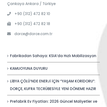
Çankaya Ankara / Türkiye
+90 (312) 472 82 10
+90 (312) 472 82 18
dorce@dorce.com.tr
Fabrikadan Sahaya: KSIA’da Hızlı Mobilizasyon
KAMUOYUNA DUYURU
LİBYA ÇÖLÜ’NDE ENERJİ İÇİN “YAŞAM KORİDORU”:
DORÇE, KUFRA TECRÜBESİYLE YENİ DÖNEME HAZIR
Prefabrik Ev Fiyatları: 2026 Güncel Maliyetler ve