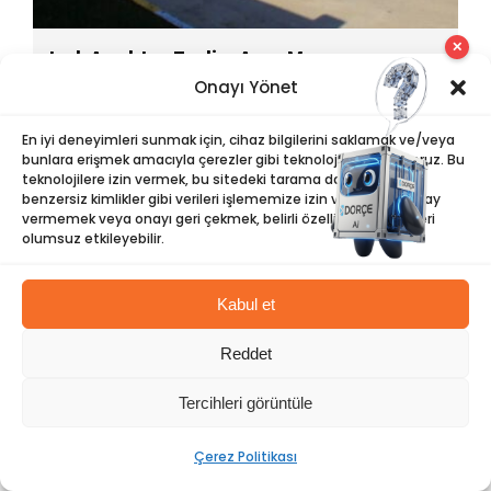
✕
Irak Anahtar Teslim Araç Muayene
İstasyonları (17 Şehirde 20 İstasyon)
Onayı Yönet
En iyi deneyimleri sunmak için, cihaz bilgilerini saklamak ve/veya
bunlara erişmek amacıyla çerezler gibi teknolojiler kullanıyoruz. Bu
teknolojilere izin vermek, bu sitedeki tarama davranışı veya
benzersiz kimlikler gibi verileri işlememize izin verecektir. Onay
vermemek veya onayı geri çekmek, belirli özellikleri ve işlevleri
olumsuz etkileyebilir.
Kabul et
Reddet
Tercihleri görüntüle
Çerez Politikası