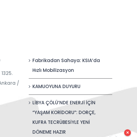
0
Fabrikadan Sahaya: KSIA’da
Hızlı Mobilizasyon
 1325.
Ankara /
KAMUOYUNA DUYURU
LİBYA ÇÖLÜ’NDE ENERJİ İÇİN
“YAŞAM KORİDORU”: DORÇE,
KUFRA TECRÜBESİYLE YENİ
DÖNEME HAZIR
✕