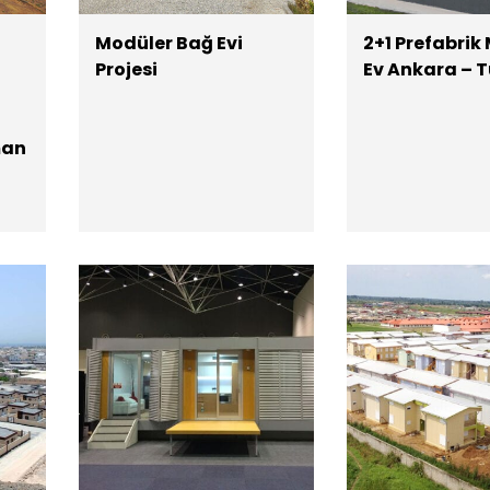
Modüler Bağ Evi
2+1 Prefabrik
Projesi
Ev Ankara – T
man