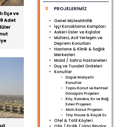
PROJELERİMİZ
ı İlçe ve
09 Adet
Genel Müteahhitlik
İşçi Konaklama Kampları
düler
Askeri Üsler ve Kışlalar
onut
Mülteci, Acil Yerleşim ve
iye
Deprem Konutları
Hastane & Klinik & Sağlık
Merkezleri
Mobil / Sahra Hastaneleri
Duş ve Tuvalet Üniteleri
Konutlar
Düşük Maliyetli
Konutlar
Toplu Konut ve Kentsel
Dönüşüm Projeleri
Köy, Kasaba, Kır ve Bağ
Evleri Projeleri
Akıllı Konut Projeleri
Tiny House & Küçük Ev
Otel & Tatil Köyleri
nut
Ofis / Elçilik / İdari Binalar