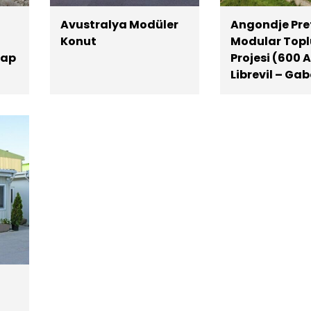
Avustralya Modüler
Angondje Pre
Konut
Modular Topl
rap
Projesi (600 
Librevil – Ga