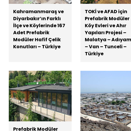
Kahramanmaraş ve
TOKİ ve AFAD için
Diyarbakır’ın Farklı
Prefabrik Modüler
İlçe ve Köylerinde 167
Köy Evleri ve Ahır
Adet Prefabrik
Yapıları Projesi –
Modüler Hafif Çelik
Malatya – Adıya
Konutları – Türkiye
– Van – Tunceli –
Türkiye
Prefabrik Modüler