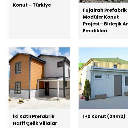
Konut – Türkiye
Fujairah Prefabrik
Modüler Konut
Projesi – Birleşik A
Emirlikleri
1+0 Konut (24m2)
İki Katlı Prefabrik
Hafif Çelik Villalar