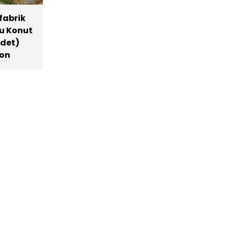
fabrik
u Konut
Adet)
bon