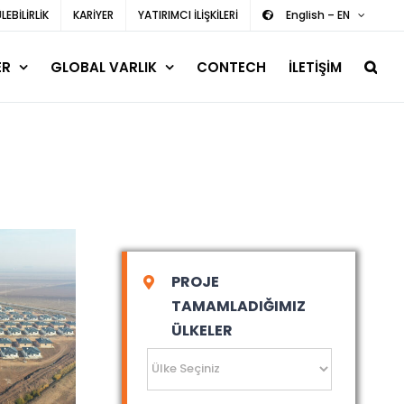
EBİLİRLİK
KARİYER
YATIRIMCI İLİŞKİLERİ
English – EN
ER
GLOBAL VARLIK
CONTECH
İLETİŞİM
PROJE
TAMAMLADIĞIMIZ
ÜLKELER