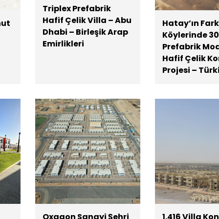
Triplex Prefabrik
Hafif Çelik Villa – Abu
nut
Hatay’ın Farkl
Dhabi – Birleşik Arap
Köylerinde 3
Emirlikleri
Prefabrik Mo
Hafif Çelik K
Projesi – Türk
Oxagon Sanayi Şehri
1.416 Villa Ko