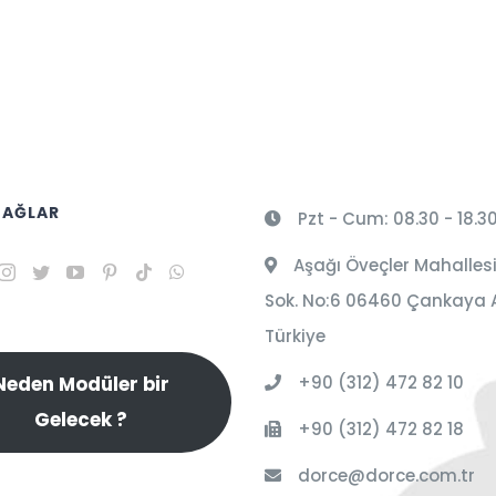
 AĞLAR
Pzt - Cum: 08.30 - 18.3
Aşağı Öveçler Mahallesi
Sok. No:6 06460 Çankaya 
Türkiye
+90 (312) 472 82 10
Neden Modüler bir
Gelecek ?
+90 (312) 472 82 18
dorce@dorce.com.tr