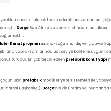
aynakları öncelikli olarak tercih ederek, her zaman çalıştığı
ermiştir.
Dorçe
Batı Afrika’ya yönelik istihdam politikası
sağlamaktır.
üler Konut projeleri
ısıtma-soğutma, dış ve iç duvar kap
gibi ana yapı aksamlarında üst seviye kalite ile uygun mal
konut türüdür. En çok tercih edilen
prefabrik
konut yapı
m
r çoğunlukla
prefabrik
modüler yapı sistemleri
ile yapılıyo
 İdaresi Başkanlığı),
Dorçe
‘nin de üretim ve inşaatında y