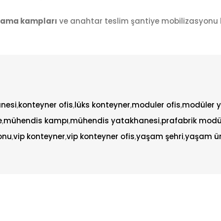
klama kampları
ve anahtar teslim şantiye mobilizasyonu k
anesi
,
konteyner ofis
,
lüks konteyner
,
moduler ofis
,
modüler y
e
,
mühendis kampı
,
mühendis yatakhanesi
,
prafabrik modül
onu
,
vip konteyner
,
vip konteyner ofis
,
yaşam şehri
,
yaşam ün