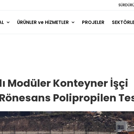
SÜRDÜRÜL
AL
ÜRÜNLER ve HİZMETLER
PROJELER
SEKTÖRL
ı Modüler Konteyner İşçi
önesans Polipropilen Tes