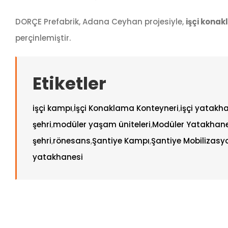
DORÇE Prefabrik, Adana Ceyhan projesiyle,
işçi kona
perçinlemiştir.
Etiketler
işçi kampı
,
İşçi Konaklama Konteyneri
,
işçi yatakh
şehri
,
modüler yaşam üniteleri
,
Modüler Yatakhan
şehri
,
rönesans
,
Şantiye Kampı
,
Şantiye Mobilizasy
yatakhanesi