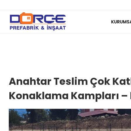
Skip
to
KURUMS
content
Anahtar Teslim Çok Katl
Konaklama Kampları – R