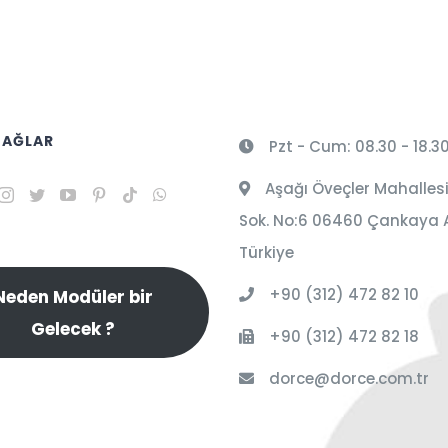
 AĞLAR
Pzt - Cum: 08.30 - 18.3
Aşağı Öveçler Mahallesi
Sok. No:6 06460 Çankaya 
Türkiye
+90 (312) 472 82 10
Neden Modüler bir
Gelecek ?
+90 (312) 472 82 18
dorce@dorce.com.tr