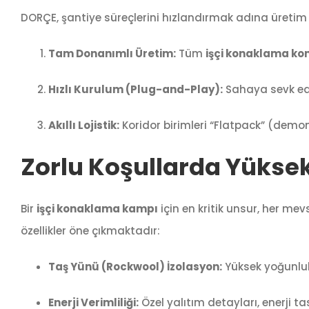
DORÇE, şantiye süreçlerini hızlandırmak adına üretim ve l
Tam Donanımlı Üretim:
Tüm
işçi konaklama kon
Hızlı Kurulum (Plug-and-Play):
Sahaya sevk edil
Akıllı Lojistik:
Koridor birimleri “Flatpack” (demont
Zorlu Koşullarda Yüksek
Bir
işçi konaklama kampı
için en kritik unsur, her me
özellikler öne çıkmaktadır:
Taş Yünü (Rockwool) İzolasyon:
Yüksek yoğunlukl
Enerji Verimliliği:
Özel yalıtım detayları, enerji 