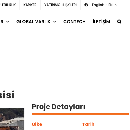
EBİLİRLİK
KARİYER
YATIRIMCI İLİŞKİLERİ
English – EN
ER
GLOBAL VARLIK
CONTECH
İLETİŞİM
isi
Proje Detayları
Ülke
Tarih