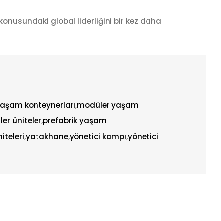
onusundaki global liderliğini bir kez daha
aşam konteynerları
,
modüler yaşam
er üniteler
,
prefabrik yaşam
iteleri
,
yatakhane
,
yönetici kampı
,
yönetici