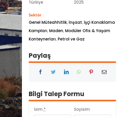
Türkiye
2025
Sektör
Genel Müteahhitlik
,
İnşaat
,
İşçi Konaklama
Kampları
,
Maden
,
Modüler Ofis & Yaşam
Konteynerları
,
Petrol ve Gaz
Paylaş
Bilgi Talep Formu
İsim
*
Soyisim