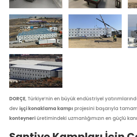
DORÇE
, Türkiye’nin en büyük endüstriyel yatırımların
dev
işçi konaklama kampı
projesini başarıyla tamamla
konteyneri
üretimindeki uzmanlığımızın en güçlü kanıt
Şantiye Kampları İçin Ç