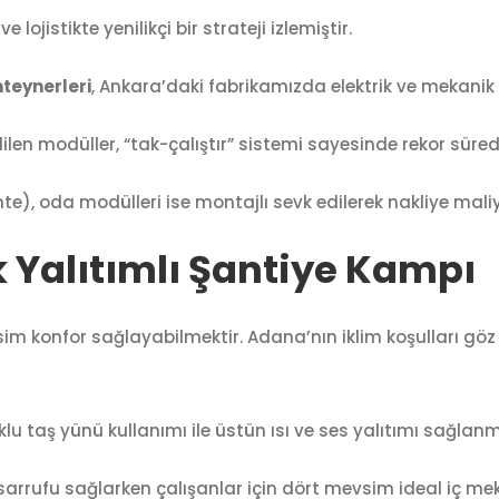
ojistikte yenilikçi bir strateji izlemiştir.
teynerleri
, Ankara’daki fabrikamızda elektrik ve mekanik t
en modüller, “tak-çalıştır” sistemi sayesinde rekor süred
e), oda modülleri ise montajlı sevk edilerek nakliye maliyet
 Yalıtımlı Şantiye Kampı
vsim konfor sağlayabilmektir. Adana’nın iklim koşulları gö
u taş yünü kullanımı ile üstün ısı ve ses yalıtımı sağlanmı
tasarrufu sağlarken çalışanlar için dört mevsim ideal iç m