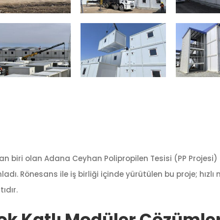
dan biri olan Adana Ceyhan Polipropilen Tesisi (PP Projes
dı. Rönesans ile iş birliği içinde yürütülen bu proje; hızl
ıdır.
ok Katlı Modüler Çözümle