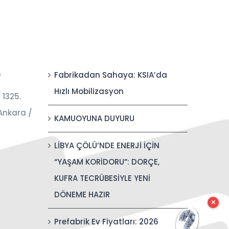
0
Fabrikadan Sahaya: KSIA’da
Hızlı Mobilizasyon
 1325.
Ankara /
KAMUOYUNA DUYURU
LİBYA ÇÖLÜ’NDE ENERJİ İÇİN
“YAŞAM KORİDORU”: DORÇE,
KUFRA TECRÜBESİYLE YENİ
DÖNEME HAZIR
✕
Prefabrik Ev Fiyatları: 2026