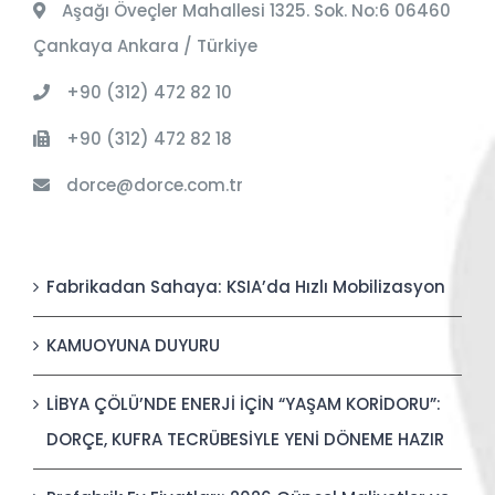
Aşağı Öveçler Mahallesi 1325. Sok. No:6 06460
Çankaya Ankara / Türkiye
+90 (312) 472 82 10
+90 (312) 472 82 18
dorce@dorce.com.tr
Fabrikadan Sahaya: KSIA’da Hızlı Mobilizasyon
KAMUOYUNA DUYURU
LİBYA ÇÖLÜ’NDE ENERJİ İÇİN “YAŞAM KORİDORU”:
DORÇE, KUFRA TECRÜBESİYLE YENİ DÖNEME HAZIR