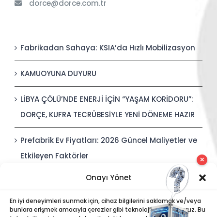
dorce@dorce.com.tr
Fabrikadan Sahaya: KSIA’da Hızlı Mobilizasyon
KAMUOYUNA DUYURU
LİBYA ÇÖLÜ’NDE ENERJİ İÇİN “YAŞAM KORİDORU”:
DORÇE, KUFRA TECRÜBESİYLE YENİ DÖNEME HAZIR
Prefabrik Ev Fiyatları: 2026 Güncel Maliyetler ve
Etkileyen Faktörler
✕
Onayı Yönet
Polis Karakolları: Güvenli, Entegre ve Hızlı İnşa
Edilebilir Kamu Güvenliği Yapıları
En iyi deneyimleri sunmak için, cihaz bilgilerini saklamak ve/veya
bunlara erişmek amacıyla çerezler gibi teknolojiler kullanıyoruz. Bu