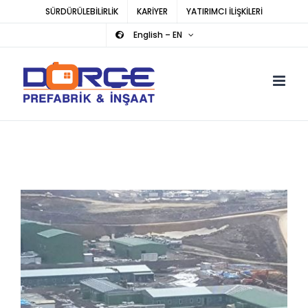
Skip
SÜRDÜRÜLEBİLİRLİK
KARİYER
YATIRIMCI İLİŞKİLERİ
to
English – EN
content