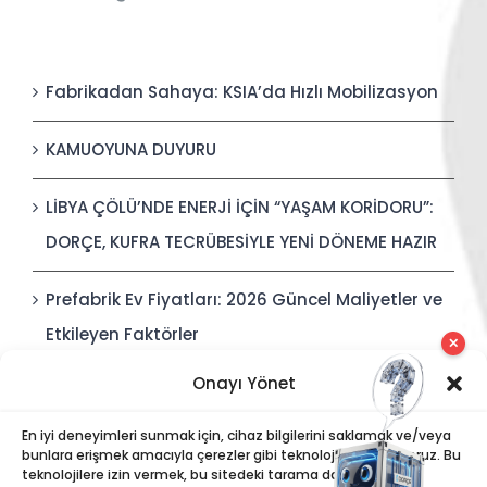
Fabrikadan Sahaya: KSIA’da Hızlı Mobilizasyon
KAMUOYUNA DUYURU
LİBYA ÇÖLÜ’NDE ENERJİ İÇİN “YAŞAM KORİDORU”:
DORÇE, KUFRA TECRÜBESİYLE YENİ DÖNEME HAZIR
Prefabrik Ev Fiyatları: 2026 Güncel Maliyetler ve
Etkileyen Faktörler
✕
Onayı Yönet
Polis Karakolları: Güvenli, Entegre ve Hızlı İnşa
Edilebilir Kamu Güvenliği Yapıları
En iyi deneyimleri sunmak için, cihaz bilgilerini saklamak ve/veya
bunlara erişmek amacıyla çerezler gibi teknolojiler kullanıyoruz. Bu
teknolojilere izin vermek, bu sitedeki tarama davranışı veya