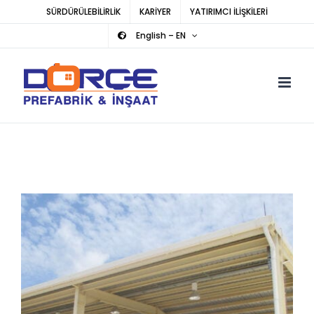
Skip
SÜRDÜRÜLEBİLİRLİK
KARİYER
YATIRIMCI İLİŞKİLERİ
to
English – EN
content