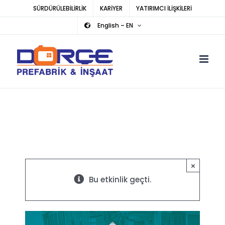
Skip
SÜRDÜRÜLEBİLİRLİK
KARİYER
YATIRIMCI İLİŞKİLERİ
to
English – EN
content
×
Bu etkinlik geçti.