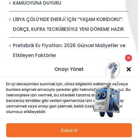
KAMUOYUNA DUYURU
LİBYA ÇÖLÜ’NDE ENERJİ İÇİN “YAŞAM KORİDORU”:
DORÇE, KUFRA TECRÜBESİYLE YENİ DÖNEME HAZIR
Prefabrik Ev Fiyatları: 2026 Güncel Maliyetler ve
Etkileyen Faktörler
✕
Onayı Yönet
Polis Karakolları: Güvenli, Entegre ve Hızlı İnşa
Edilebilir Kamu Güvenliği Yapıları
En iyi deneyimleri sunmak için, cihaz bilgilerini saklamak ve/veya
bunlara erişmek amacıyla çerezler gibi teknolojiler kullanıyoruz. Bu
teknolojilere izin vermek, bu sitedeki tarama davranışı veya
benzersiz kimlikler gibi verileri işlememize izin verecektir. Onay
vermemek veya onayı geri çekmek, belirli özellikleri ve işlevleri
olumsuz etkileyebilir.
Kabul et