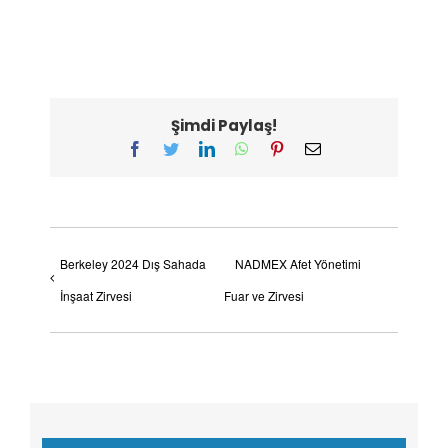
Şimdi Paylaş!
Facebook
Twitter
LinkedIn
WhatsApp
Pinterest
E-
posta
Berkeley 2024 Dış Sahada
NADMEX Afet Yönetimi
İnşaat Zirvesi
Fuar ve Zirvesi