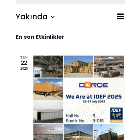
Etkinlik
Yakında
Liste
Ara
Etkinlikl
görünü
Tarih
gezinm
seç.
En son Etkinlikler
arama
ve
TEM
22
görünü
2025
gezinm