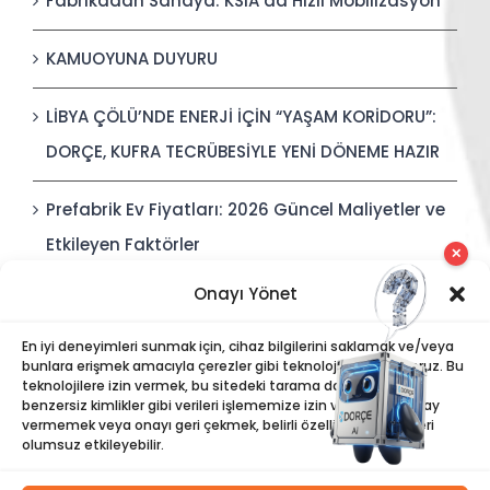
Fabrikadan Sahaya: KSIA’da Hızlı Mobilizasyon
KAMUOYUNA DUYURU
LİBYA ÇÖLÜ’NDE ENERJİ İÇİN “YAŞAM KORİDORU”:
DORÇE, KUFRA TECRÜBESİYLE YENİ DÖNEME HAZIR
Prefabrik Ev Fiyatları: 2026 Güncel Maliyetler ve
Etkileyen Faktörler
✕
Onayı Yönet
Polis Karakolları: Güvenli, Entegre ve Hızlı İnşa
Edilebilir Kamu Güvenliği Yapıları
En iyi deneyimleri sunmak için, cihaz bilgilerini saklamak ve/veya
bunlara erişmek amacıyla çerezler gibi teknolojiler kullanıyoruz. Bu
teknolojilere izin vermek, bu sitedeki tarama davranışı veya
benzersiz kimlikler gibi verileri işlememize izin verecektir. Onay
vermemek veya onayı geri çekmek, belirli özellikleri ve işlevleri
olumsuz etkileyebilir.