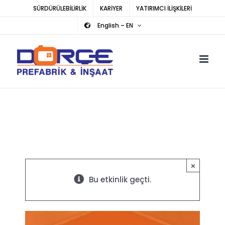
Skip
SÜRDÜRÜLEBİLİRLİK
KARİYER
YATIRIMCI İLİŞKİLERİ
to
English – EN
content
×
Bu etkinlik geçti.
IDEF’21