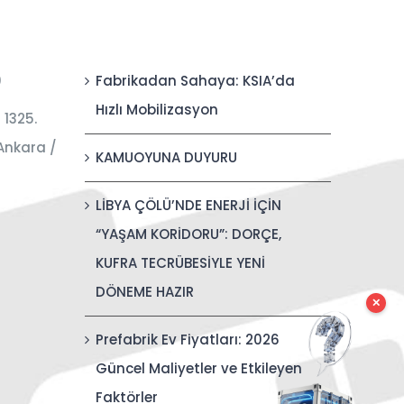
0
Fabrikadan Sahaya: KSIA’da
Hızlı Mobilizasyon
 1325.
Ankara /
KAMUOYUNA DUYURU
LİBYA ÇÖLÜ’NDE ENERJİ İÇİN
“YAŞAM KORİDORU”: DORÇE,
KUFRA TECRÜBESİYLE YENİ
DÖNEME HAZIR
✕
Prefabrik Ev Fiyatları: 2026
Güncel Maliyetler ve Etkileyen
Faktörler