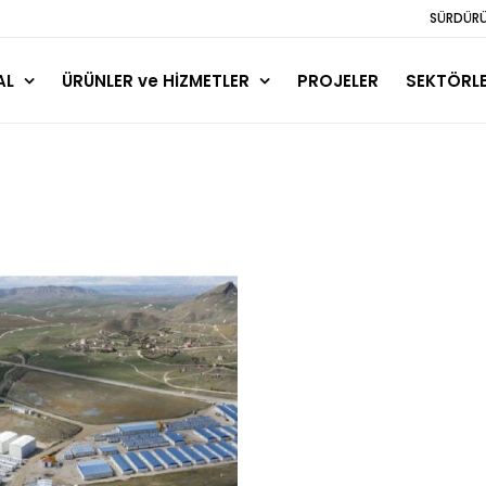
SÜRDÜRÜL
AL
ÜRÜNLER ve HİZMETLER
PROJELER
SEKTÖRL