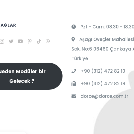
 AĞLAR
Pzt - Cum: 08.30 - 18.3
Aşağı Öveçler Mahallesi
Sok. No:6 06460 Çankaya 
Türkiye
+90 (312) 472 82 10
Neden Modüler bir
Gelecek ?
+90 (312) 472 82 18
dorce@dorce.com.tr