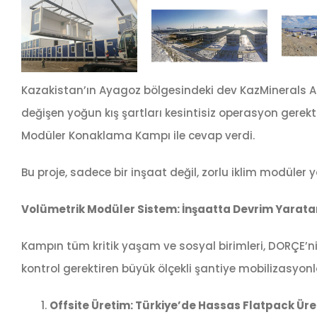
Kazakistan’ın Ayagoz bölgesindeki dev KazMinerals Ak
değişen yoğun kış şartları kesintisiz operasyon ger
Modüler Konaklama Kampı ile cevap verdi.
Bu proje, sadece bir inşaat değil, zorlu iklim modüle
Volümetrik Modüler Sistem: İnşaatta Devrim Yaratan
Kampın tüm kritik yaşam ve sosyal birimleri, DORÇE’ni
kontrol gerektiren büyük ölçekli şantiye mobilizasyonlar
Offsite Üretim: Türkiye’de Hassas Flatpack Üreti