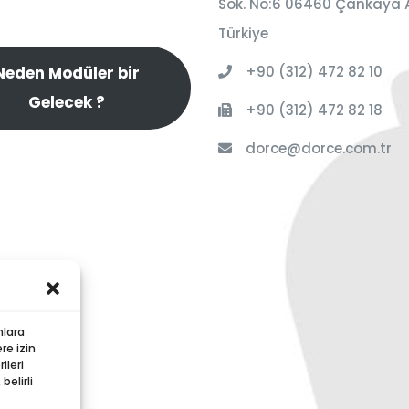
Sok. No:6 06460 Çankaya 
Türkiye
+90 (312) 472 82 10
Neden Modüler bir
Gelecek ?
+90 (312) 472 82 18
dorce@dorce.com.tr
nlara
re izin
ileri
elirli