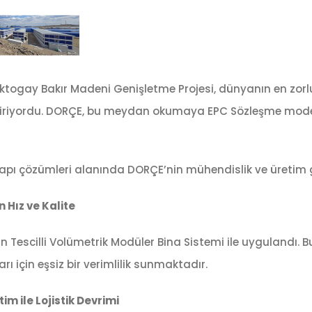
togay Bakır Madeni Genişletme Projesi, dünyanın en zorlu 
ektiriyordu. DORÇE, bu meydan okumaya EPC Sözleşme mode
r yapı çözümleri alanında DORÇE’nin mühendislik ve üretim 
 Hız ve Kalite
n Tescilli Volümetrik Modüler Bina Sistemi ile uygulandı.
ı için eşsiz bir verimlilik sunmaktadır.
m ile Lojistik Devrimi