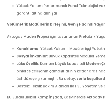
Yüksek Yalıtım Performanslı Panel Teknolojisi ve
garanti altına almıştır.
Volümetrik Modüllerin birleşimi, Geniş Hacimli Yaş
Aktogay Maden Projesi için tasarlanan Prefabrik Yaşam
Konaklama
: Yüksek Yalıtımlı Modüler İşçi Yatak
Sosyal İmkanlar
: Büyük Kapasiteli Modüler Yeme
Lüks Özellik
: Kampın büyük kapasiteli
Modern Ça
binlerce çalışanın çamaşırlarının katlar arasın
üst düzeye çıkarmıştır. Bu detay,
zorlu koşullar
Destek: Teknik Bakım Alanları ile HSE Yönetim ve 
Bu Sürdürülebilir Kamp İnşaatı, KazMinerals Aktogay P