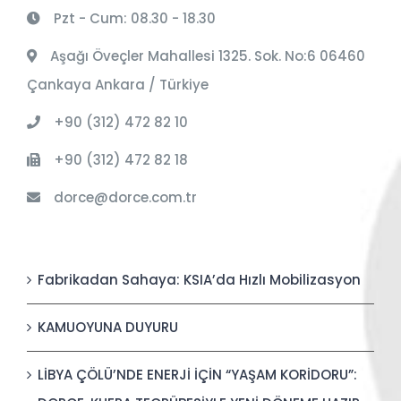
Pzt - Cum: 08.30 - 18.30
Aşağı Öveçler Mahallesi 1325. Sok. No:6 06460
Çankaya Ankara / Türkiye
+90 (312) 472 82 10
+90 (312) 472 82 18
dorce@dorce.com.tr
Fabrikadan Sahaya: KSIA’da Hızlı Mobilizasyon
KAMUOYUNA DUYURU
LİBYA ÇÖLÜ’NDE ENERJİ İÇİN “YAŞAM KORİDORU”: