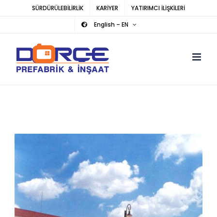
Skip
SÜRDÜRÜLEBİLİRLİK
KARİYER
YATIRIMCI İLİŞKİLERİ
to
English – EN
content