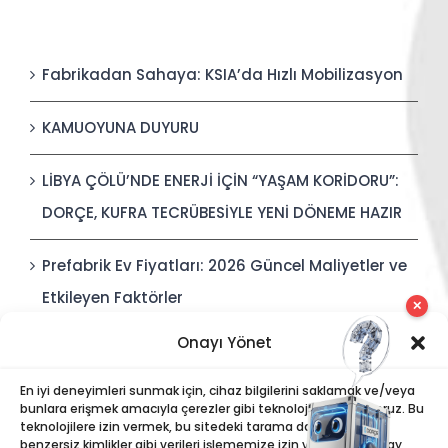
Fabrikadan Sahaya: KSIA’da Hızlı Mobilizasyon
KAMUOYUNA DUYURU
LİBYA ÇÖLÜ’NDE ENERJİ İÇİN “YAŞAM KORİDORU”:
DORÇE, KUFRA TECRÜBESİYLE YENİ DÖNEME HAZIR
Prefabrik Ev Fiyatları: 2026 Güncel Maliyetler ve
Etkileyen Faktörler
✕
Onayı Yönet
Polis Karakolları: Güvenli, Entegre ve Hızlı İnşa
Edilebilir Kamu Güvenliği Yapıları
En iyi deneyimleri sunmak için, cihaz bilgilerini saklamak ve/veya
bunlara erişmek amacıyla çerezler gibi teknolojiler kullanıyoruz. Bu
teknolojilere izin vermek, bu sitedeki tarama davranışı veya
benzersiz kimlikler gibi verileri işlememize izin verecektir. Onay