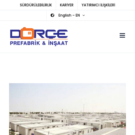
Skip
SÜRDÜRÜLEBİLİRLİK
KARİYER
YATIRIMCI İLİŞKİLERİ
to
English – EN
content