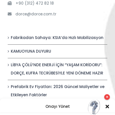
+90 (312) 472 82 18
dorce@dorce.com.tr
Fabrikadan Sahaya: KSIA’da Hızlı Mobilizasyon
KAMUOYUNA DUYURU
LİBYA ÇÖLÜ’NDE ENERJİ İÇİN “YAŞAM KORİDORU”:
DORÇE, KUFRA TECRÜBESİYLE YENİ DÖNEME HAZIR
Prefabrik Ev Fiyatları: 2026 Güncel Maliyetler ve
Etkileyen Faktörler
✕
Onayı Yönet
Polis Karakolları: Güvenli, Entegre ve Hızlı İnşa