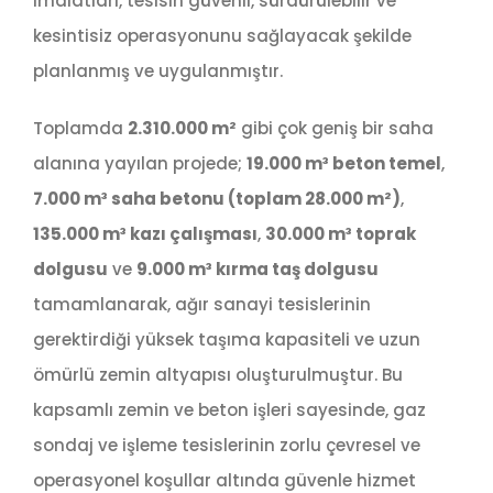
imalatları, tesisin güvenli, sürdürülebilir ve
kesintisiz operasyonunu sağlayacak şekilde
planlanmış ve uygulanmıştır.
Toplamda
2.310.000 m²
gibi çok geniş bir saha
alanına yayılan projede;
19.000 m³ beton temel
,
7.000 m³ saha betonu (toplam 28.000 m²)
,
135.000 m³ kazı çalışması
,
30.000 m³ toprak
dolgusu
ve
9.000 m³ kırma taş dolgusu
tamamlanarak, ağır sanayi tesislerinin
gerektirdiği yüksek taşıma kapasiteli ve uzun
ömürlü zemin altyapısı oluşturulmuştur. Bu
kapsamlı zemin ve beton işleri sayesinde, gaz
sondaj ve işleme tesislerinin zorlu çevresel ve
operasyonel koşullar altında güvenle hizmet