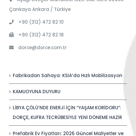
Çankaya Ankara / Türkiye
+90 (312) 472 82 10
+90 (312) 472 82 18
dorce@dorce.com.tr
Fabrikadan Sahaya: KSIA’da Hızlı Mobilizasyon
KAMUOYUNA DUYURU
LİBYA ÇÖLÜ’NDE ENERJİ İÇİN “YAŞAM KORİDORU”:
DORÇE, KUFRA TECRÜBESİYLE YENİ DÖNEME HAZIR
Prefabrik Ev Fiyatları: 2026 Güncel Maliyetler ve