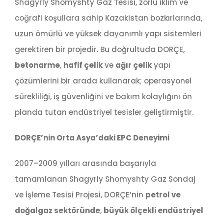
Shagyrly Shomyshty Gaz Tesisi, zorlu iklim ve
coğrafi koşullara sahip Kazakistan bozkırlarında,
uzun ömürlü ve yüksek dayanımlı yapı sistemleri
gerektiren bir projedir. Bu doğrultuda DORÇE,
betonarme
,
hafif çelik
ve
ağır çelik
yapı
çözümlerini bir arada kullanarak; operasyonel
sürekliliği, iş güvenliğini ve bakım kolaylığını ön
planda tutan endüstriyel tesisler geliştirmiştir.
DORÇE’nin Orta Asya’daki EPC Deneyimi
2007–2009 yılları arasında başarıyla
tamamlanan Shagyrly Shomyshty Gaz Sondaj
ve İşleme Tesisi Projesi, DORÇE’nin
petrol ve
doğalgaz sektöründe
,
büyük ölçekli endüstriyel