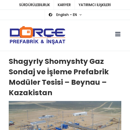
Skip
SÜRDÜRÜLEBİLİRLİK
KARİYER
YATIRIMCI İLİŞKİLERİ
to
English – EN
content
Shagyrly Shomyshty Gaz
Sondaj ve İşleme Prefabrik
Modüler Tesisi – Beynau –
Kazakistan