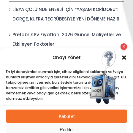
LİBYA ÇÖLÜ’NDE ENERJİ İÇİN “YAŞAM KORİDORU”:
DORÇE, KUFRA TECRÜBESİYLE YENİ DÖNEME HAZIR
Prefabrik Ev Fiyatları: 2026 Güncel Maliyetler ve
Etkileyen Faktörler
✕
Onayı Yönet
Polis Karakolları: Güvenli, Entegre ve Hızlı İnşa
Edilebilir Kamu Güvenliği Yapıları
En iyi deneyimleri sunmak için, cihaz bilgilerini saklamak ve/veya
bunlara erişmek amacıyla çerezler gibi teknolojiler kullanıyoruz. Bu
teknolojilere izin vermek, bu sitedeki tarama davranışı veya
benzersiz kimlikler gibi verileri işlememize izin verecektir. Onay
vermemek veya onayı geri çekmek, belirli özellikleri ve işlevleri
olumsuz etkileyebilir.
Kabul et
©
Dorce
| Tüm Hakları Saklıdır |
Bilgi Toplumu Hizmetleri
|
Reddet