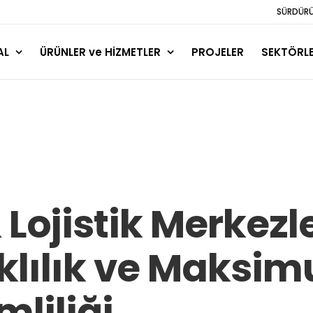
SÜRDÜRÜL
AL
ÜRÜNLER ve HİZMETLER
PROJELER
SEKTÖRL
Lojistik Merkezle
klılık ve Maksi
liliği