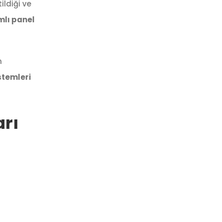
ildiği ve
mlı panel
n
stemleri
arı