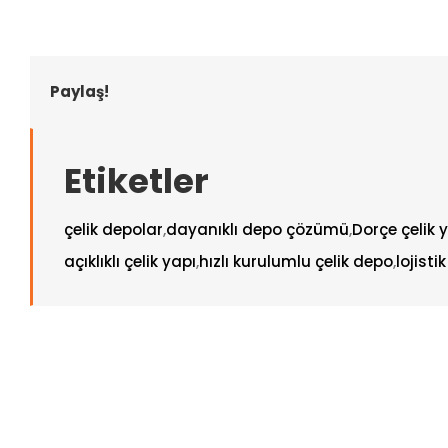
Paylaş!
Etiketler
çelik depolar
,
dayanıklı depo çözümü
,
Dorçe çelik 
açıklıklı çelik yapı
,
hızlı kurulumlu çelik depo
,
lojisti