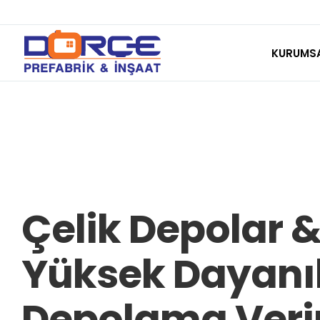
Skip
to
KURUMS
content
Çelik Depolar & 
Yüksek Dayanı
Depolama Verim