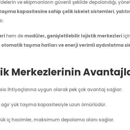
ddelerin ve ekipmanların güvenli şekilde depolandığı, yönet
taşıma kapasitesine sahip çelik iskelet sistemleri
,
yalıtı
ir.
ri
hem de
modüler, genişletilebilir lojistik merkezleri
içi
ı, otomatik taşıma hatları ve enerji verimli aydınlatma si
tik Merkezlerinin Avantajl
tesis ihtiyaçlarına uygun olarak pek çok avantaj sağlar:
, ağır yük taşıma kapasitesiyle uzun ömürlüdür.
yük iç hacimler, maksimum depolama alanı sağlar.