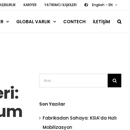
EBİLİRLİK
KARİYER
YATIRIMCI İLİŞKİLERİ
English – EN
ER
GLOBAL VARLIK
CONTECH
İLETİŞİM
Ara:
ri:
mum
Son Yazılar
Fabrikadan Sahaya: KSIA’da Hızlı
Mobilizasyon