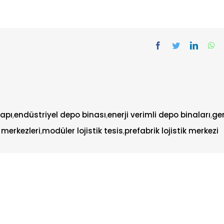
yapı
,
endüstriyel depo binası
,
enerji verimli depo binaları
,
ge
k merkezleri
,
modüler lojistik tesis
,
prefabrik lojistik merkezi