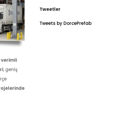
Tweetler
Tweets by DorcePrefab
 verimli
ri
, geniş
orçe
rojelerinde