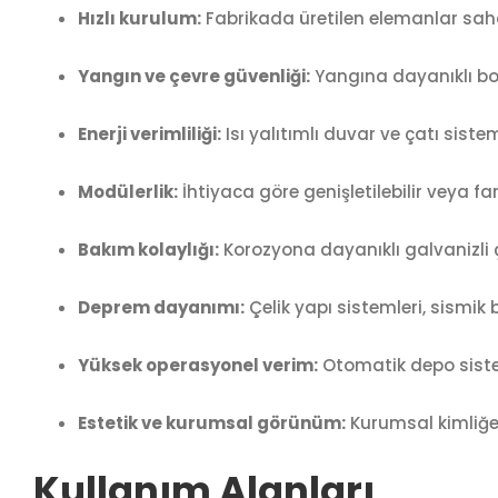
Hızlı kurulum:
Fabrikada üretilen elemanlar saha
Yangın ve çevre güvenliği:
Yangına dayanıklı bo
Enerji verimliliği:
Isı yalıtımlı duvar ve çatı sistem
Modülerlik:
İhtiyaca göre genişletilebilir veya far
Bakım kolaylığı:
Korozyona dayanıklı galvanizli 
Deprem dayanımı:
Çelik yapı sistemleri, sismik
Yüksek operasyonel verim:
Otomatik depo sistem
Estetik ve kurumsal görünüm:
Kurumsal kimliğe
Kullanım Alanları