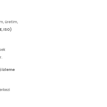
m, üretim,
E, ISO)
sek
r.
i izleme
erkezi