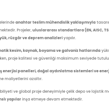
jelerinde
anahtar teslim mühendislik yaklaşımıyla
tasarı
ektedir. Projeler,
uluslararası standartlara (EN, AISC, TS
yük, rüzgâr ve deprem analizleri
yapılır.
atik kesim, kaynak, boyama ve galvaniz hatlarında
yük
rken, proje kalitesi ve güvenliği maksimum seviyede tutulu
 enerjisi panelleri, doğal aydınlatma sistemleri ve enerj
e maliyetlerini azaltır.
iliyeti ve global proje deneyimiyle çelik depo ve lojistik m
slı yapılar
inşa etmeye devam etmektedir.