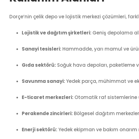
Dorçe’nin çelik depo ve lojistik merkezi çözümleri, farkl
Lojistik ve dağıtım şirketleri:
Geniş depolama alan
Sanayi tesisleri:
Hammadde, yarı mamul ve ürün
Gıda sektörü:
Soğuk hava depoları, paketleme ve
Savunma sanayi:
Yedek parça, mühimmat ve ek
E-ticaret merkezleri:
Otomatik raf sistemlerine 
Perakende zincirleri:
Bölgesel dağıtım merkezleri 
Enerji sektörü:
Yedek ekipman ve bakım onarım m