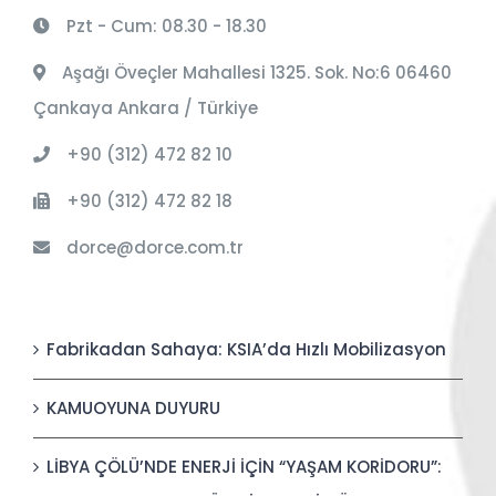
Pzt - Cum: 08.30 - 18.30
Aşağı Öveçler Mahallesi 1325. Sok. No:6 06460
Çankaya Ankara / Türkiye
+90 (312) 472 82 10
+90 (312) 472 82 18
dorce@dorce.com.tr
Fabrikadan Sahaya: KSIA’da Hızlı Mobilizasyon
KAMUOYUNA DUYURU
LİBYA ÇÖLÜ’NDE ENERJİ İÇİN “YAŞAM KORİDORU”: