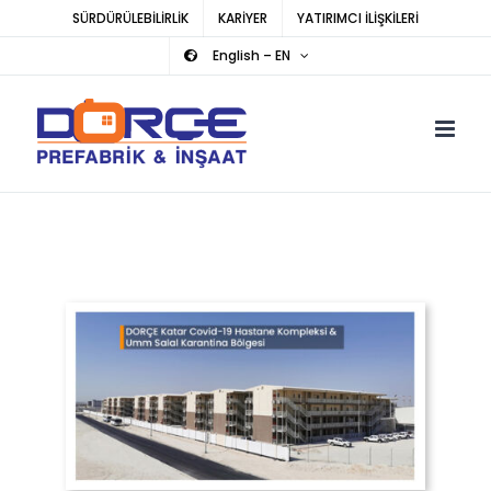
Skip
SÜRDÜRÜLEBİLİRLİK
KARİYER
YATIRIMCI İLİŞKİLERİ
to
English – EN
content