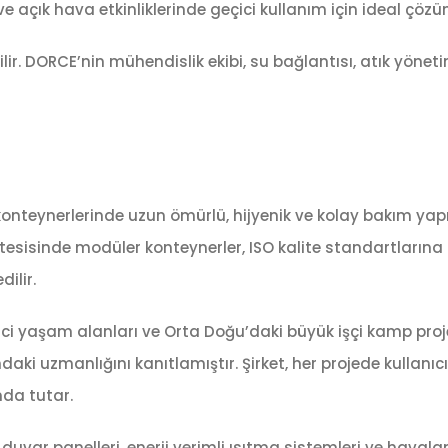
ve açık hava etkinliklerinde geçici kullanım için ideal çözü
ilir. DORCE’nin mühendislik ekibi, su bağlantısı, atık yöneti
nteynerlerinde uzun ömürlü, hijyenik ve kolay bakım yapıl
 tesisinde modüler konteynerler, ISO kalite standartların
ilir.
eçici yaşam alanları ve Orta Doğu’daki büyük işçi kamp proj
aki uzmanlığını kanıtlamıştır. Şirket, her projede kullanıcı
anda tutar.
uvar panelleri, enerji verimli ısıtma sistemleri ve haval