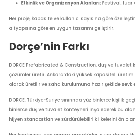
Etkinlik ve Organizasyon Alanları:
Festival, fuar 
Her proje, kapasite ve kullanıcı sayısına göre özelleştir
altyapısına göre en uygun tasarımı geliştirir.
Dorçe’nin Farkı
DORCE Prefabricated & Construction, duş ve tuvalet ko
çözümler üretir. Ankara’daki yüksek kapasiteli üretim
olarak üretilir ve saha kurulumuna hazır şekilde sevk ed
DORCE, Türkiye-Suriye sınırında yüz binlerce kişilik g
binlerce duş ve tuvalet konteyneri inşa ederek bu aland
hijyen standartları ve sürdürülebilirlik ilkelerini ön pl
Her konteyner, paslanmaz armatürler, suya dayanıklı d