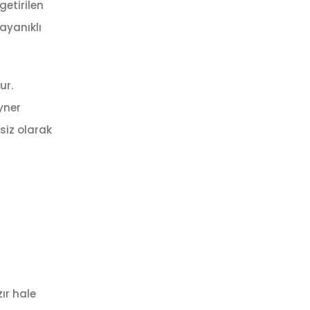
getirilen
ayanıklı
ur.
yner
ksiz olarak
ır hale