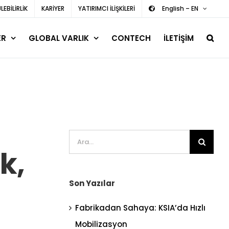
EBİLİRLİK
KARİYER
YATIRIMCI İLİŞKİLERİ
English – EN
ER
GLOBAL VARLIK
CONTECH
İLETİŞİM
Ara:
k,
Son Yazılar
Fabrikadan Sahaya: KSIA’da Hızlı
Mobilizasyon