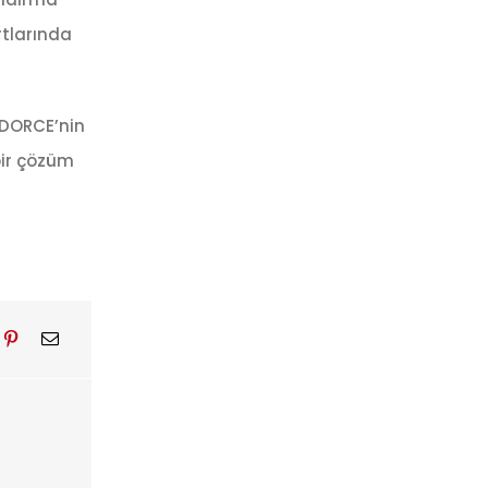
rtlarında
. DORCE’nin
bir çözüm