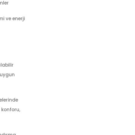
mler
mi ve enerji
abilir
a uygun
elerinde
 konforu,
andırma