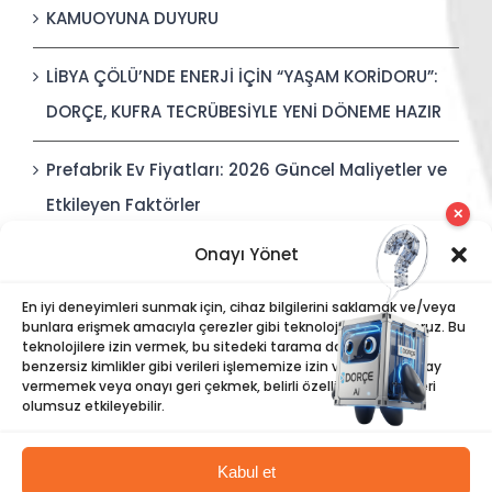
KAMUOYUNA DUYURU
LİBYA ÇÖLÜ’NDE ENERJİ İÇİN “YAŞAM KORİDORU”:
DORÇE, KUFRA TECRÜBESİYLE YENİ DÖNEME HAZIR
Prefabrik Ev Fiyatları: 2026 Güncel Maliyetler ve
Etkileyen Faktörler
✕
Onayı Yönet
Polis Karakolları: Güvenli, Entegre ve Hızlı İnşa
Edilebilir Kamu Güvenliği Yapıları
En iyi deneyimleri sunmak için, cihaz bilgilerini saklamak ve/veya
bunlara erişmek amacıyla çerezler gibi teknolojiler kullanıyoruz. Bu
teknolojilere izin vermek, bu sitedeki tarama davranışı veya
benzersiz kimlikler gibi verileri işlememize izin verecektir. Onay
vermemek veya onayı geri çekmek, belirli özellikleri ve işlevleri
olumsuz etkileyebilir.
Kabul et