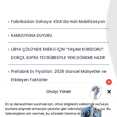
Fabrikadan Sahaya: KSIA’da Hızlı Mobilizasyon
KAMUOYUNA DUYURU
LİBYA ÇÖLÜ’NDE ENERJİ İÇİN “YAŞAM KORİDORU”:
DORÇE, KUFRA TECRÜBESİYLE YENİ DÖNEME HAZIR
Prefabrik Ev Fiyatları: 2026 Güncel Maliyetler ve
Etkileyen Faktörler
✕
Onayı Yönet
Polis Karakolları: Güvenli, Entegre ve Hızlı İnşa
Edilebilir Kamu Güvenliği Yapıları
En iyi deneyimleri sunmak için, cihaz bilgilerini saklamak ve/veya
bunlara erişmek amacıyla çerezler gibi teknolojiler kullanıyoruz. Bu
teknolojilere izin vermek, bu sitedeki tarama davranışı veya