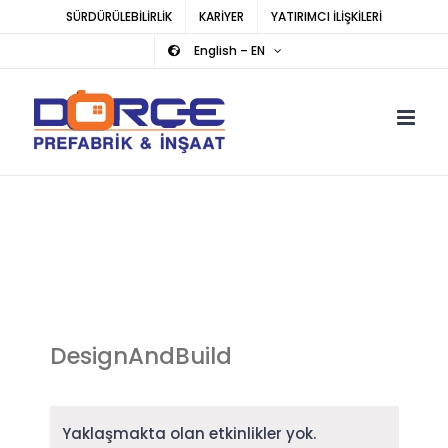
Skip
SÜRDÜRÜLEBİLİRLİK
KARİYER
YATIRIMCI İLİŞKİLERİ
to
English – EN
content
DesignAndBuild
Yaklaşmakta olan etkinlikler yok.