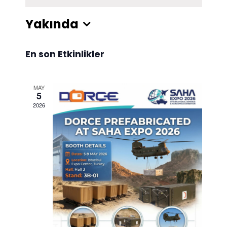
Yakında
Tarih
En son Etkinlikler
seç.
MAY
5
2026