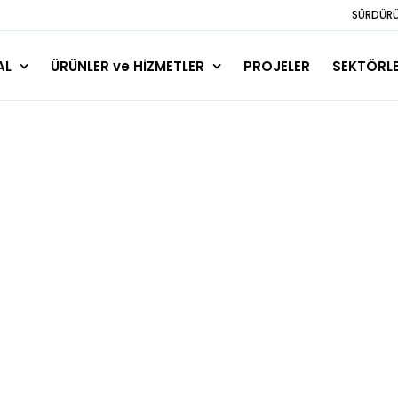
SÜRDÜRÜL
AL
ÜRÜNLER ve HİZMETLER
PROJELER
SEKTÖRL