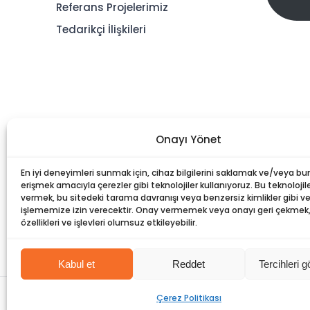
Referans Projelerimiz
Tedarikçi İlişkileri
Onayı Yönet
En iyi deneyimleri sunmak için, cihaz bilgilerini saklamak ve/veya bu
erişmek amacıyla çerezler gibi teknolojiler kullanıyoruz. Bu teknolojile
vermek, bu sitedeki tarama davranışı veya benzersiz kimlikler gibi ver
işlememize izin verecektir. Onay vermemek veya onayı geri çekmek, b
özellikleri ve işlevleri olumsuz etkileyebilir.
Kabul et
Reddet
Tercihleri g
©
Dorce
| Tüm Hakları Saklıdır |
Bilgi Toplumu Hizmetleri
Çerez Politikası