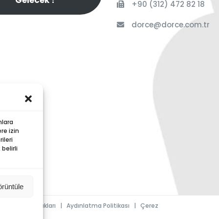
Gelecek ?
+90 (312) 472 82 18
dorce@dorce.com.tr
nlara
re izin
ileri
elirli
örüntüle
|
Kullanım Hakları
|
Aydınlatma Politikası
|
Çerez