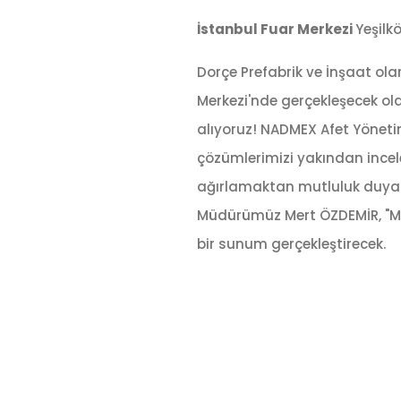
İstanbul Fuar Merkezi
Yeşilk
Dorçe Prefabrik ve İnşaat ola
Merkezi'nde gerçekleşecek ola
alıyoruz! NADMEX Afet Yönetimi
çözümlerimizi yakından incele
ağırlamaktan mutluluk duyarız
Müdürümüz Mert ÖZDEMİR, "Mo
bir sunum gerçekleştirecek.