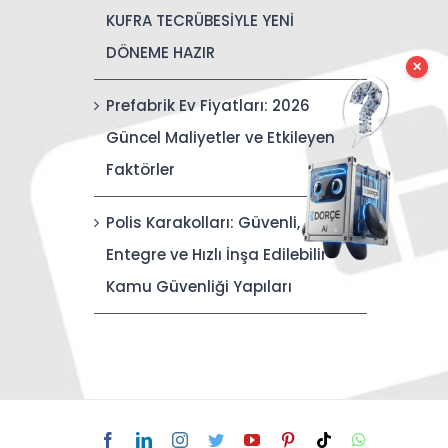
KUFRA TECRÜBESİYLE YENİ
DÖNEME HAZIR
✕
Prefabrik Ev Fiyatları: 2026
Güncel Maliyetler ve Etkileyen
Faktörler
Polis Karakolları: Güvenli,
Entegre ve Hızlı İnşa Edilebilir
Kamu Güvenliği Yapıları
Facebook
LinkedIn
Instagram
Twitter
YouTube
Pinterest
Tiktok
WhatsApp