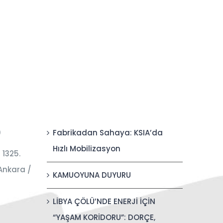
0
Fabrikadan Sahaya: KSIA’da
Hızlı Mobilizasyon
 1325.
Ankara /
KAMUOYUNA DUYURU
LİBYA ÇÖLÜ’NDE ENERJİ İÇİN
“YAŞAM KORİDORU”: DORÇE,