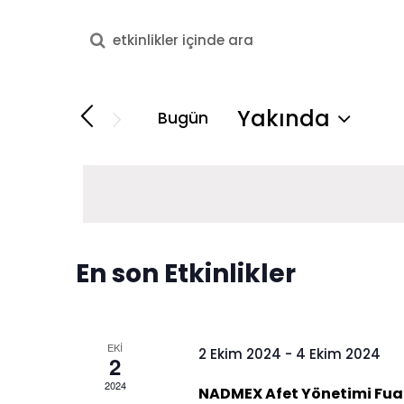
Arama
Etkinlikler
kriteri
girin.
arama
Yakında
Bugün
Etkinlikler
Tarih
ve
içinde
seç.
anahtar
görünümlerde
kelime
gezinme
ile
En son Etkinlikler
arama.
EKI
2 Ekim 2024
-
4 Ekim 2024
2
2024
NADMEX Afet Yönetimi Fuar