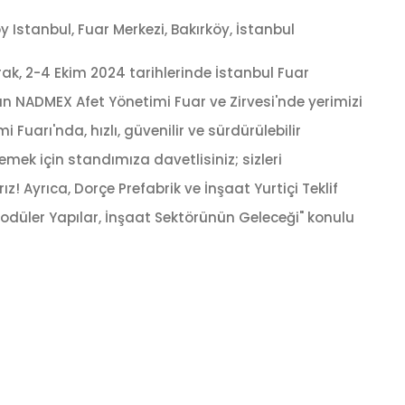
öy Istanbul, Fuar Merkezi, Bakırköy, İstanbul
rak, 2-4 Ekim 2024 tarihlerinde İstanbul Fuar
n NADMEX Afet Yönetimi Fuar ve Zirvesi'nde yerimizi
 Fuarı'nda, hızlı, güvenilir ve sürdürülebilir
mek için standımıza davetlisiniz; sizleri
! Ayrıca, Dorçe Prefabrik ve İnşaat Yurtiçi Teklif
düler Yapılar, İnşaat Sektörünün Geleceği" konulu