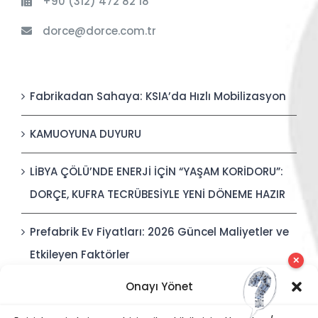
+90 (312) 472 82 18
dorce@dorce.com.tr
Fabrikadan Sahaya: KSIA’da Hızlı Mobilizasyon
KAMUOYUNA DUYURU
LİBYA ÇÖLÜ’NDE ENERJİ İÇİN “YAŞAM KORİDORU”:
DORÇE, KUFRA TECRÜBESİYLE YENİ DÖNEME HAZIR
Prefabrik Ev Fiyatları: 2026 Güncel Maliyetler ve
Etkileyen Faktörler
✕
Onayı Yönet
Polis Karakolları: Güvenli, Entegre ve Hızlı İnşa
Edilebilir Kamu Güvenliği Yapıları