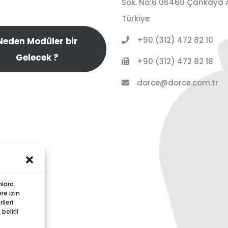
Sok. No:6 06460 Çankaya 
Türkiye
+90 (312) 472 82 10
Neden Modüler bir
Gelecek ?
+90 (312) 472 82 18
dorce@dorce.com.tr
nlara
re izin
ileri
elirli