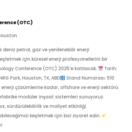
erence (OTC)
Houston
 deniz petrol, gaz ve yenilenebilir enerji
şfetmek için küresel enerji profesyonellerini bir
nology Conference (OTC) 2025’e katılacak.
Tarih:
NRG Park, Houston, TX, ABD
Stand Numarası: 510
 enerji çözümlerine kadar, offshore ve enerji sektörü
refabrike modüler inşaat sistemleri sunuyoruz.
z, sürdürülebilirlik ve maliyet etkinliği
ileceğimizi keşfetmek için bizi ziyaret edin.
!