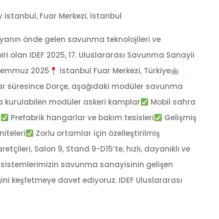
y Istanbul, Fuar Merkezi, İstanbul
nyanın önde gelen savunma teknolojileri ve
ri olan IDEF 2025, 17. Uluslararası Savunma Sanayii
Temmuz 2025
İstanbul Fuar Merkezi, Türkiye
uar süresince Dorçe, aşağıdaki modüler savunma
a kurulabilen modüler askeri kamplar
Mobil sahra
i
Prefabrik hangarlar ve bakım tesisleri
Gelişmiş
iteleri
Zorlu ortamlar için özelleştirilmiş
tçileri, Salon 9, Stand 9-D15’te, hızlı, dayanıklı ve
t sistemlerimizin savunma sanayisinin gelişen
iğini keşfetmeye davet ediyoruz. IDEF Uluslararası