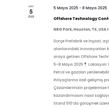
MAY
5 Mayıs 2025
-
8 Mayıs 2025
5
2025
Offshore Technology Conf
NRG Park, Houston, TX, USA
Dorçe Prefabrik ve İnşaat, açık
alanlarındaki inovasyonları ke
araya getiren Offshore Tech
5–8 Mayıs 2025
Lokasyon: 
Petrol ve gazdan yenilenebilir
ihtiyaçlarına özel gelişmiş p
Çözümlerimizin projelerinize hı
kazandırmasını nasıl sağlayab
Stand 510’da görüşmek üzere