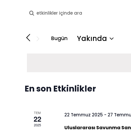
Arama
Etkinlikler
kriteri
girin.
arama
Yakında
Bugün
Etkinlikler
Tarih
ve
içinde
seç.
anahtar
görünümlerde
kelime
gezinme
ile
En son Etkinlikler
arama.
TEM
22 Temmuz 2025
-
27 Temmu
22
2025
Uluslararası Savunma Sana