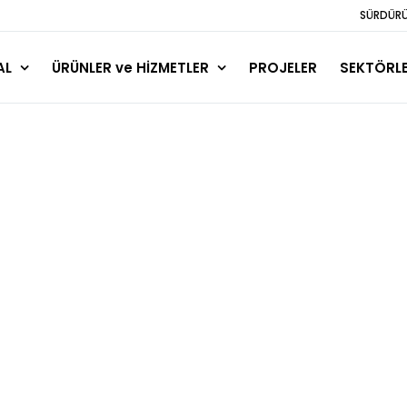
SÜRDÜRÜL
AL
ÜRÜNLER ve HİZMETLER
PROJELER
SEKTÖRL