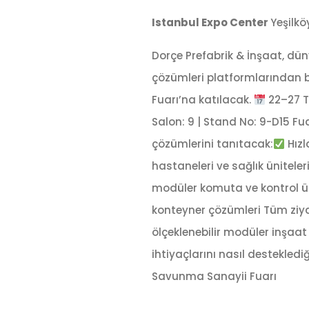
Istanbul Expo Center
Yeşilkö
Dorçe Prefabrik & İnşaat, dü
çözümleri platformlarından bi
Fuarı’na katılacak.
22–27 
Salon: 9 | Stand No: 9-D15 F
çözümlerini tanıtacak:
Hızl
hastaneleri ve sağlık üniteler
modüler komuta ve kontrol ün
konteyner çözümleri Tüm ziyare
ölçeklenebilir modüler inşaa
ihtiyaçlarını nasıl destekled
Savunma Sanayii Fuarı