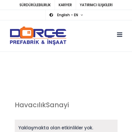
Skip
SÜRDÜRÜLEBİLİRLİK
KARİYER
YATIRIMCI İLİŞKİLERİ
to
English – EN
content
HavacılıkSanayi
Yaklaşmakta olan etkinlikler yok.