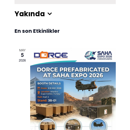
Yakında
Tarih
En son Etkinlikler
seç.
MAY
5
2026