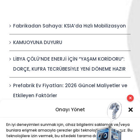
Fabrikadan Sahaya: KSIA’da Hızlı Mobilizasyon
KAMUOYUNA DUYURU
LİBYA ÇÖLÜ’NDE ENERJİ İÇİN “YAŞAM KORİDORU”:
DORÇE, KUFRA TECRÜBESİYLE YENİ DÖNEME HAZIR
Prefabrik Ev Fiyatları: 2026 Güncel Maliyetler ve
Etkileyen Faktörler
✕
Onayı Yönet
Polis Karakolları: Güvenli, Entegre ve Hızlı İnşa
Edilebilir Kamu Güvenliği Yapıları
En iyi deneyimleri sunmak için, cihaz bilgilerini saklamak ve/veya
bunlara erişmek amacıyla çerezler gibi teknolojiler kullanıyoruz. Bu
teknolojilere izin vermek, bu sitedeki tarama davranışı veya