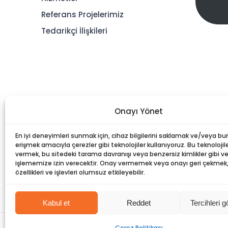
Referans Projelerimiz
Tedarikçi İlişkileri
Onayı Yönet
En iyi deneyimleri sunmak için, cihaz bilgilerini saklamak ve/veya bu
erişmek amacıyla çerezler gibi teknolojiler kullanıyoruz. Bu teknolojile
vermek, bu sitedeki tarama davranışı veya benzersiz kimlikler gibi ver
işlememize izin verecektir. Onay vermemek veya onayı geri çekmek, b
özellikleri ve işlevleri olumsuz etkileyebilir.
Kabul et
Reddet
Tercihleri g
©
Dorce
| Tüm Hakları Saklıdır |
Bilgi Toplumu Hizmetleri
Çerez Politikası