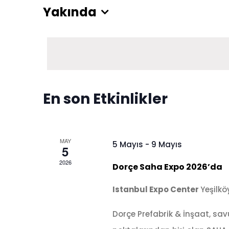
Yakında
Tarih
seç.
En son Etkinlikler
MAY
5 Mayıs
-
9 Mayıs
5
2026
Dorçe Saha Expo 2026’da
Istanbul Expo Center
Yeşilkö
Dorçe Prefabrik & İnşaat, s