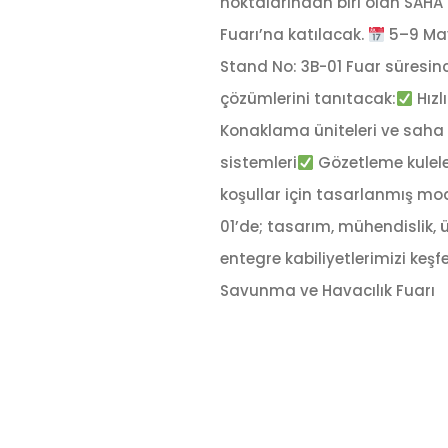
noktalarından biri olan SAHA
Fuarı’na katılacak.
5–9 Ma
Stand No: 3B-01 Fuar süresi
çözümlerini tanıtacak:
Hızl
Konaklama üniteleri ve saha
sistemleri
Gözetleme kulele
koşullar için tasarlanmış mod
01’de; tasarım, mühendislik,
entegre kabiliyetlerimizi ke
Savunma ve Havacılık Fuarı