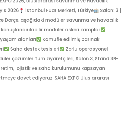
 EXPO 2026, Uluslararası Savunma ve Havacılık
yıs 2026
İstanbul Fuar Merkezi, Türkiye
Salon: 3 |
nce Dorçe, aşağıdaki modüler savunma ve havacılık
ı konuşlandırılabilir modüler askeri kamplar
 yaşam alanları
Kamufle edilmiş barınak
ri
Saha destek tesisleri
Zorlu operasyonel
üler çözümler Tüm ziyaretçileri, Salon 3, Stand 3B-
 üretim, lojistik ve saha kurulumunu kapsayan
şfetmeye davet ediyoruz. SAHA EXPO Uluslararası