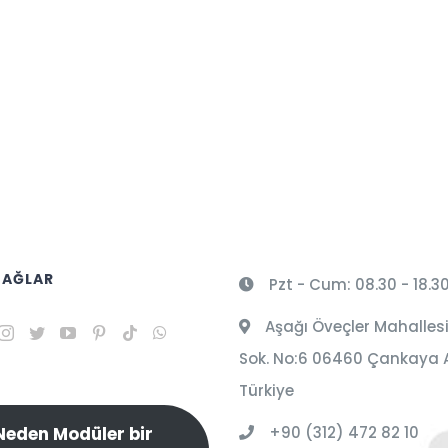
 AĞLAR
Pzt - Cum: 08.30 - 18.3
Aşağı Öveçler Mahallesi
Sok. No:6 06460 Çankaya 
Türkiye
+90 (312) 472 82 10
Neden Modüler bir