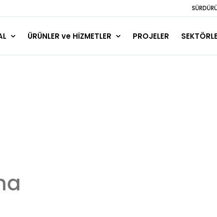
SÜRDÜRÜL
AL
ÜRÜNLER ve HİZMETLER
PROJELER
SEKTÖRL
ma