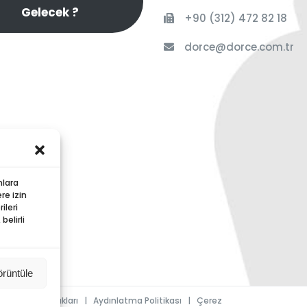
Gelecek ?
+90 (312) 472 82 18
dorce@dorce.com.tr
nlara
re izin
ileri
elirli
örüntüle
|
Kullanım Hakları
|
Aydınlatma Politikası
|
Çerez