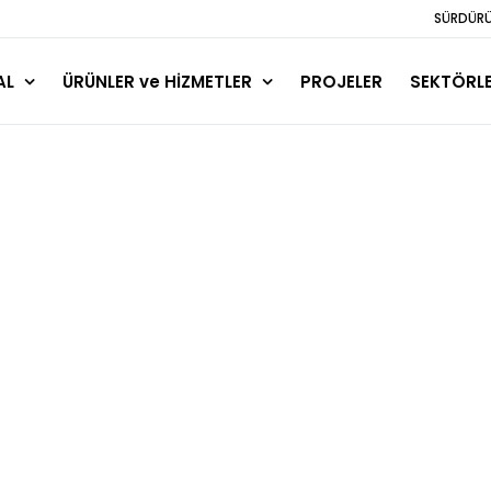
SÜRDÜRÜL
AL
ÜRÜNLER ve HİZMETLER
PROJELER
SEKTÖRL