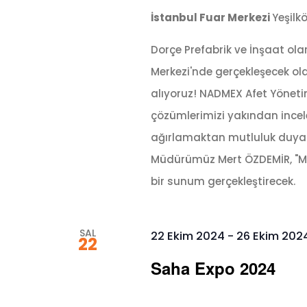
İstanbul Fuar Merkezi
Yeşilk
Dorçe Prefabrik ve İnşaat ola
Merkezi'nde gerçekleşecek ola
alıyoruz! NADMEX Afet Yönetimi
çözümlerimizi yakından incele
ağırlamaktan mutluluk duyarız
Müdürümüz Mert ÖZDEMİR, "Mo
bir sunum gerçekleştirecek.
SAL
22 Ekim 2024
-
26 Ekim 202
22
Saha Expo 2024