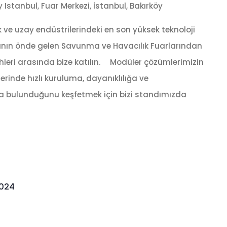
y Istanbul, Fuar Merkezi, İstanbul, Bakırköy
k ve uzay endüstrilerindeki en son yüksek teknoloji
nyanın önde gelen Savunma ve Havacılık Fuarlarından
hleri ​​arasında bize katılın. ⠀ Modüler çözümlerimizin
rinde hızlı kuruluma, dayanıklılığa ve
ıda bulunduğunu keşfetmek için bizi standımızda
2024