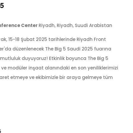
25
onference Center
Riyadh, Riyadh, Suudi Arabistan
rak, 15-18 Şubat 2025 tarihlerinde Riyadh Front
er'da düzenlenecek The Big 5 Saudi 2025 fuarına
utluluk duyuyoruz! Etkinlik boyunca The Big 5
 ve modüler inşaat alanındaki en son yeniliklerimizi
iyaret etmeye ve ekibimizle bir araya gelmeye tüm
5