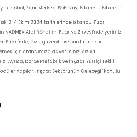
öy Istanbul, Fuar Merkezi, Bakırköy, İstanbul, İstanbul
rak, 2-4 Ekim 2024 tarihlerinde İstanbul Fuar
n NADMEX Afet Yönetimi Fuar ve Zirvesi'nde yerimizi
 Fuarı'nda, hızlı, güvenilir ve sürdürülebilir
mek için standımıza davetlisiniz; sizleri
! Ayrıca, Dorçe Prefabrik ve İnşaat Yurtiçi Teklif
düler Yapılar, İnşaat Sektörünün Geleceği" konulu
4