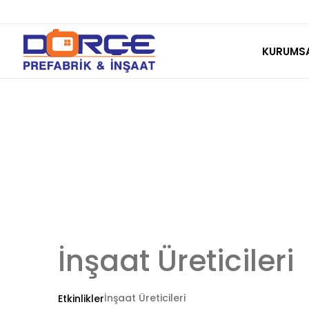
Skip
to
KURUMS
content
İnşaat Üreticileri
İnşaat Üreticileri
Etkinlikler