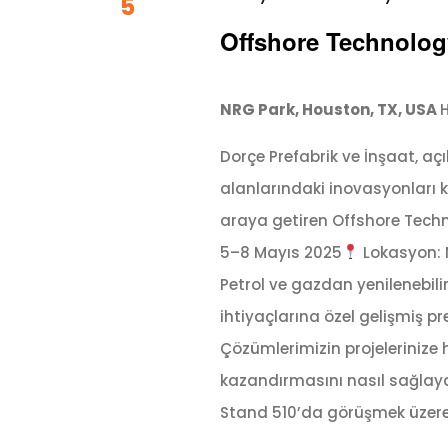
5
Offshore Technolog
NRG Park, Houston, TX, USA
H
Dorçe Prefabrik ve İnşaat, açık
alanlarındaki inovasyonları ke
araya getiren Offshore Tech
5–8 Mayıs 2025
Lokasyon: 
Petrol ve gazdan yenilenebilir
ihtiyaçlarına özel gelişmiş p
Çözümlerimizin projelerinize hı
kazandırmasını nasıl sağlayab
Stand 510’da görüşmek üzere