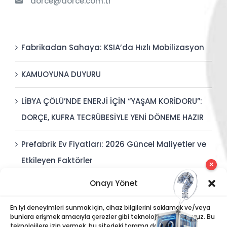
dorce@dorce.com.tr
Fabrikadan Sahaya: KSIA’da Hızlı Mobilizasyon
KAMUOYUNA DUYURU
LİBYA ÇÖLÜ’NDE ENERJİ İÇİN “YAŞAM KORİDORU”:
DORÇE, KUFRA TECRÜBESİYLE YENİ DÖNEME HAZIR
Prefabrik Ev Fiyatları: 2026 Güncel Maliyetler ve
Etkileyen Faktörler
✕
Onayı Yönet
Polis Karakolları: Güvenli, Entegre ve Hızlı İnşa
Edilebilir Kamu Güvenliği Yapıları
En iyi deneyimleri sunmak için, cihaz bilgilerini saklamak ve/veya
bunlara erişmek amacıyla çerezler gibi teknolojiler kullanıyoruz. Bu
teknolojilere izin vermek, bu sitedeki tarama davranışı veya