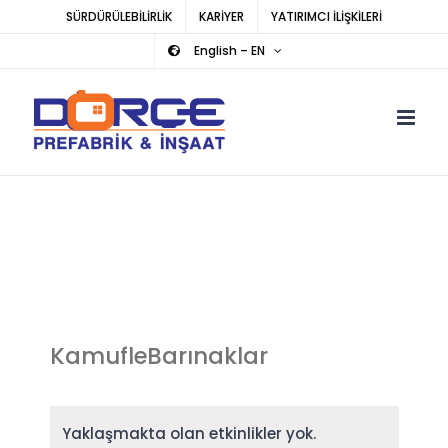
Skip
SÜRDÜRÜLEBİLİRLİK
KARİYER
YATIRIMCI İLİŞKİLERİ
to
English – EN
content
KamufleBarınaklar
Yaklaşmakta olan etkinlikler yok.