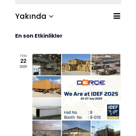
Etkinlik
Yakında
Liste
Ara
Etkinlikl
görünü
Tarih
gezinm
seç.
En son Etkinlikler
arama
ve
TEM
22
görünü
2025
gezinm