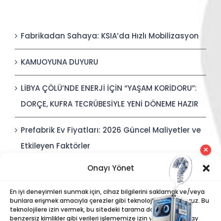
Fabrikadan Sahaya: KSIA’da Hızlı Mobilizasyon
KAMUOYUNA DUYURU
LİBYA ÇÖLÜ’NDE ENERJİ İÇİN “YAŞAM KORİDORU”:
DORÇE, KUFRA TECRÜBESİYLE YENİ DÖNEME HAZIR
Prefabrik Ev Fiyatları: 2026 Güncel Maliyetler ve
Etkileyen Faktörler
✕
Onayı Yönet
Polis Karakolları: Güvenli, Entegre ve Hızlı İnşa
Edilebilir Kamu Güvenliği Yapıları
En iyi deneyimleri sunmak için, cihaz bilgilerini saklamak ve/veya
bunlara erişmek amacıyla çerezler gibi teknolojiler kullanıyoruz. Bu
teknolojilere izin vermek, bu sitedeki tarama davranışı veya
benzersiz kimlikler gibi verileri işlememize izin verecektir. Onay