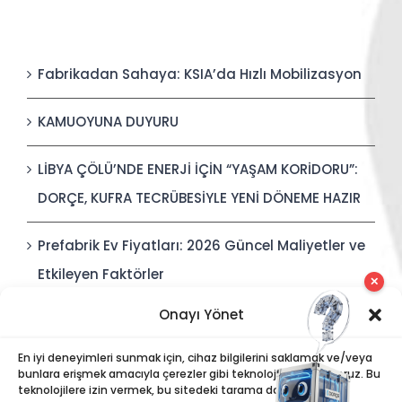
Fabrikadan Sahaya: KSIA’da Hızlı Mobilizasyon
KAMUOYUNA DUYURU
LİBYA ÇÖLÜ’NDE ENERJİ İÇİN “YAŞAM KORİDORU”:
DORÇE, KUFRA TECRÜBESİYLE YENİ DÖNEME HAZIR
Prefabrik Ev Fiyatları: 2026 Güncel Maliyetler ve
Etkileyen Faktörler
✕
Onayı Yönet
Polis Karakolları: Güvenli, Entegre ve Hızlı İnşa
Edilebilir Kamu Güvenliği Yapıları
En iyi deneyimleri sunmak için, cihaz bilgilerini saklamak ve/veya
bunlara erişmek amacıyla çerezler gibi teknolojiler kullanıyoruz. Bu
teknolojilere izin vermek, bu sitedeki tarama davranışı veya