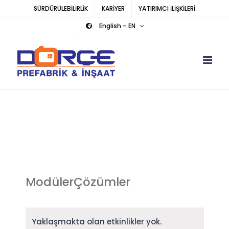
Skip
SÜRDÜRÜLEBİLİRLİK
KARİYER
YATIRIMCI İLİŞKİLERİ
to
English – EN
content
ModülerÇözümler
Yaklaşmakta olan etkinlikler yok.