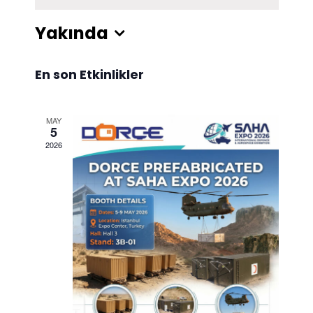
Yakında
Tarih
En son Etkinlikler
seç.
MAY
5
2026