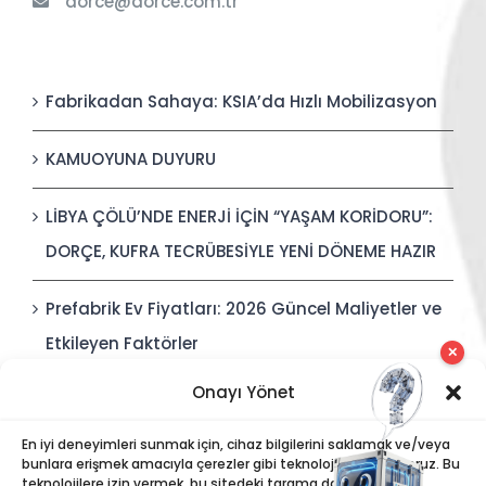
dorce@dorce.com.tr
Fabrikadan Sahaya: KSIA’da Hızlı Mobilizasyon
KAMUOYUNA DUYURU
LİBYA ÇÖLÜ’NDE ENERJİ İÇİN “YAŞAM KORİDORU”:
DORÇE, KUFRA TECRÜBESİYLE YENİ DÖNEME HAZIR
Prefabrik Ev Fiyatları: 2026 Güncel Maliyetler ve
Etkileyen Faktörler
✕
Onayı Yönet
Polis Karakolları: Güvenli, Entegre ve Hızlı İnşa
Edilebilir Kamu Güvenliği Yapıları
En iyi deneyimleri sunmak için, cihaz bilgilerini saklamak ve/veya
bunlara erişmek amacıyla çerezler gibi teknolojiler kullanıyoruz. Bu
teknolojilere izin vermek, bu sitedeki tarama davranışı veya