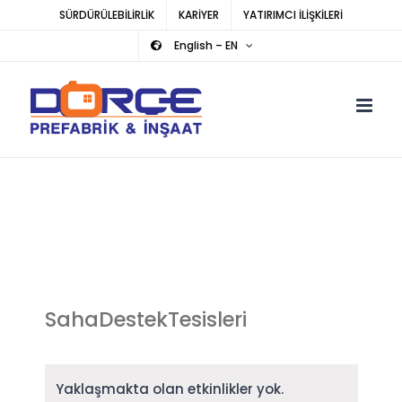
Skip
SÜRDÜRÜLEBİLİRLİK
KARİYER
YATIRIMCI İLİŞKİLERİ
to
English – EN
content
SahaDestekTesisleri
Yaklaşmakta olan etkinlikler yok.