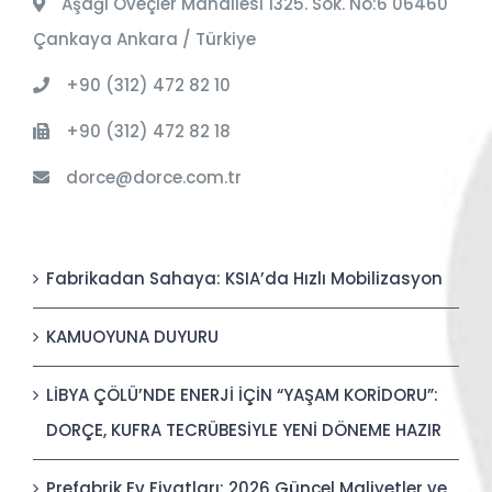
Aşağı Öveçler Mahallesi 1325. Sok. No:6 06460
Çankaya Ankara / Türkiye
+90 (312) 472 82 10
+90 (312) 472 82 18
dorce@dorce.com.tr
Fabrikadan Sahaya: KSIA’da Hızlı Mobilizasyon
KAMUOYUNA DUYURU
LİBYA ÇÖLÜ’NDE ENERJİ İÇİN “YAŞAM KORİDORU”:
DORÇE, KUFRA TECRÜBESİYLE YENİ DÖNEME HAZIR
Prefabrik Ev Fiyatları: 2026 Güncel Maliyetler ve