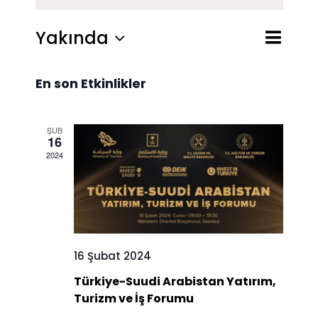
Etkinlik
Yakında
Liste
Ara
Etkinlikl
görünü
Tarih
gezinm
seç.
En son Etkinlikler
arama
ve
ŞUB
16
görünü
2024
gezinm
16 Şubat 2024
Türkiye-Suudi Arabistan Yatırım,
Turizm ve İş Forumu