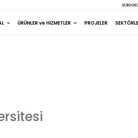
SÜRDÜRÜL
AL
ÜRÜNLER ve HİZMETLER
PROJELER
SEKTÖRL
ersitesi