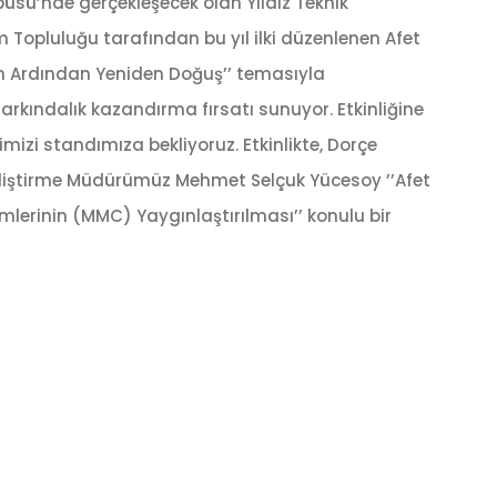
sü’nde gerçekleşecek olan Yıldız Teknik
m Topluluğu tarafından bu yıl ilki düzenlenen Afet
t’ın Ardından Yeniden Doğuş’’ temasıyla
 farkındalık kazandırma fırsatı sunuyor. Etkinliğine
rimizi standımıza bekliyoruz. Etkinlikte, Dorçe
Geliştirme Müdürümüz Mehmet Selçuk Yücesoy ’’Afet
lerinin (MMC) Yaygınlaştırılması’’ konulu bir