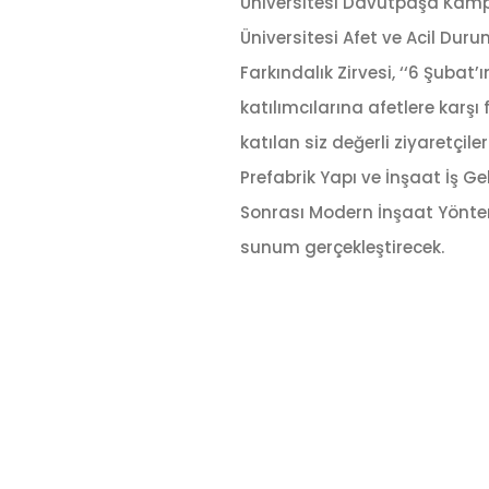
Üniversitesi Davutpaşa Kampü
Üniversitesi Afet ve Acil Duru
Farkındalık Zirvesi, ‘‘6 Şuba
katılımcılarına afetlere karşı
katılan siz değerli ziyaretçile
Prefabrik Yapı ve İnşaat İş 
Sonrası Modern İnşaat Yöntem
sunum gerçekleştirecek.