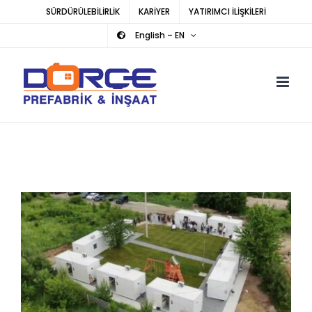
Skip
SÜRDÜRÜLEBİLİRLİK
KARİYER
YATIRIMCI İLİŞKİLERİ
to
English – EN
content