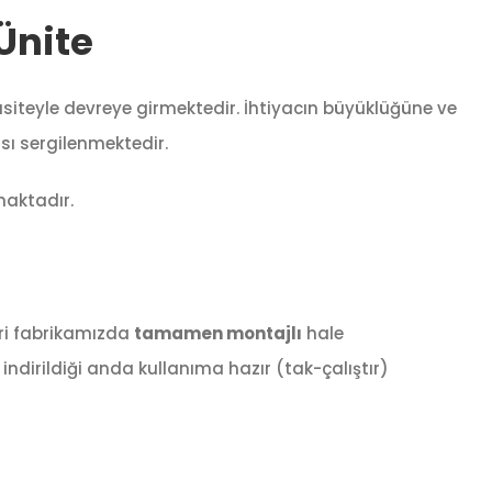
Ünite
siteyle devreye girmektedir. İhtiyacın büyüklüğüne ve
ı sergilenmektedir.
maktadır.
eri fabrikamızda
tamamen montajlı
hale
 indirildiği anda kullanıma hazır (tak-çalıştır)