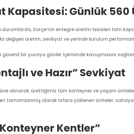
t Kapasitesi: Günlük 560 
ı durumlarda, Dorçe’nin entegre üretim tesisleri tam kapa
a değişen üretim, sevkiyat ve yerinde kurulum performans
eği güvenli bir yuvaya günler içerisinde kavuşmasını sağla
tajlı ve Hazır” Sevkiyat
önüne alınarak, ürettiğimiz tüm konteyner ve yaşam ünitel
lemleri tamamlanmış olarak tırlara yüklenen üniteler, sahaya
“Konteyner Kentler”