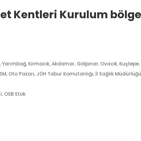
t Kentleri Kurulum bölgel
Yarımbağ, Kırmacık, Akdamar, Gölpınar, Ovacık, Kuştepe, Ko
, ADSM, Oto Pazarı, JÖH Tabur Komutanlığı, İl Sağlık Müdürlü
i, OSB Stok