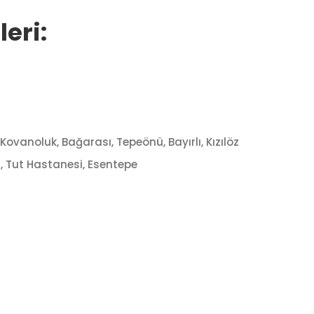
eri:
vanoluk, Bağarası, Tepeönü, Bayırlı, Kızılöz
ğü, Tut Hastanesi, Esentepe