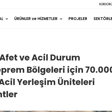
SÜRDÜRÜL
AL
ÜRÜNLER ve HİZMETLER
PROJELER
SEKTÖRL
 Afet ve Acil Durum
prem Bölgeleri için 70.00
cil Yerleşim Üniteleri
tler