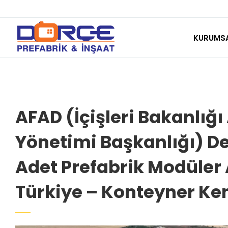
Skip
to
KURUMS
content
AFAD (İçişleri Bakanlığı
Yönetimi Başkanlığı) De
Adet Prefabrik Modüler A
Türkiye – Konteyner Ken