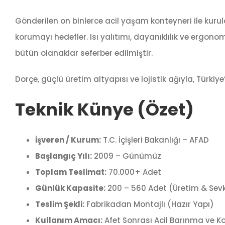
Gönderilen on binlerce acil yaşam konteyneri ile kur
korumayı hedefler. Isı yalıtımı, dayanıklılık ve ergono
bütün olanaklar seferber edilmiştir.
Dorçe, güçlü üretim altyapısı ve lojistik ağıyla, Tür
Teknik Künye (Özet)
İşveren / Kurum:
T.C. İçişleri Bakanlığı – AFAD
Başlangıç Yılı:
2009 – Günümüz
Toplam Teslimat:
70.000+ Adet
Günlük Kapasite:
200 – 560 Adet (Üretim & Sev
Teslim Şekli:
Fabrikadan Montajlı (Hazır Yapı)
Kullanım Amacı:
Afet Sonrası Acil Barınma ve K