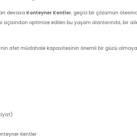
ulan devasa
Konteyner Kentler
, geçici bir çözümün ötesin
mi açısından optimize edilen bu yaşam alanlarında, bir aile
kiye’nin afet müdahale kapasitesinin önemli bir gücü olma
kiyat)
onteyner Kentler