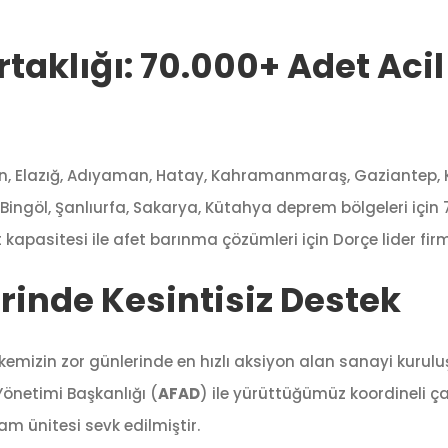
taklığı: 70.000+ Adet Aci
an, Elazığ, Adıyaman, Hatay, Kahramanmaraş, Gaziantep, Ki
Bingöl, Şanlıurfa, Sakarya, Kütahya deprem bölgeleri için 
apasitesi ile afet barınma çözümleri için Dorçe lider firm
rinde Kesintisiz Destek
ülkemizin zor günlerinde en hızlı aksiyon alan sanayi kuru
 Yönetimi Başkanlığı (
AFAD
) ile yürüttüğümüz koordineli 
m ünitesi sevk edilmiştir.