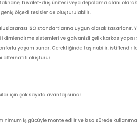
s, yatakhane, tuvalet-duş ünitesi veya depolama alanı olarak
geniş ölçekli tesisler de oluşturulabilir.
 uluslararası ISO standartlarına uygun olarak tasarlanır. 
li iklimlendirme sistemleri ve galvanizli çelik karkas yapıs
onforlu yaşam sunar. Gerektiğinde taşınabilir, istiflendirile
pı alternatifi oluşturur.
ılar için çok sayıda avantaj sunar.
inimum iş gücüyle monte edilir ve kısa sürede kullanıma