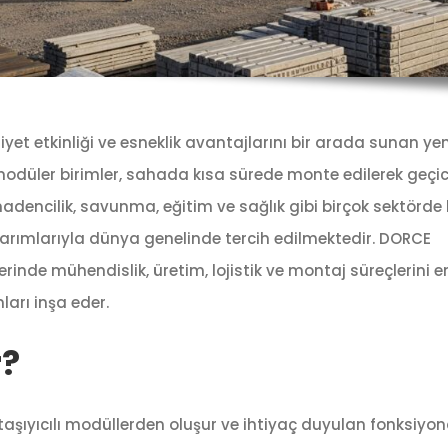
et etkinliği ve esneklik avantajlarını bir arada sunan yeni
odüler birimler, sahada kısa sürede monte edilerek geçic
madencilik, savunma, eğitim ve sağlık gibi birçok sektörde 
asarımlarıyla dünya genelinde tercih edilmektedir. DORCE
inde mühendislik, üretim, lojistik ve montaj süreçlerini 
arı inşa eder.
r?
 taşıyıcılı modüllerden oluşur ve ihtiyaç duyulan fonksiyo