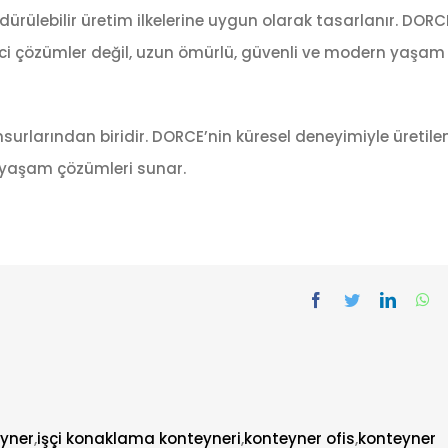
ürdürülebilir üretim ilkelerine uygun olarak tasarlanır. DORC
çici çözümler değil, uzun ömürlü, güvenli ve modern yaşam
surlarından biridir. DORCE’nin küresel deneyimiyle üretile
ir yaşam çözümleri sunar.
eyner
,
işçi konaklama konteyneri
,
konteyner ofis
,
konteyner