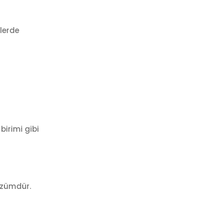
elerde
birimi gibi
çözümdür.