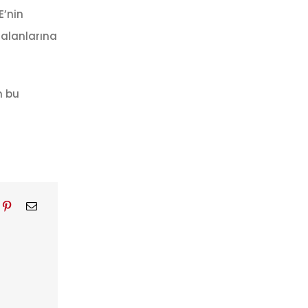
E’nin
 alanlarına
n bu