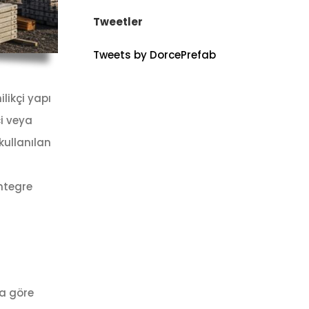
Tweetler
Tweets by DorcePrefab
likçi yapı
i veya
kullanılan
entegre
na göre