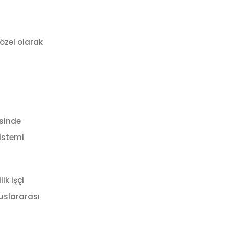
özel olarak
sinde
sistemi
ik işçi
luslararası