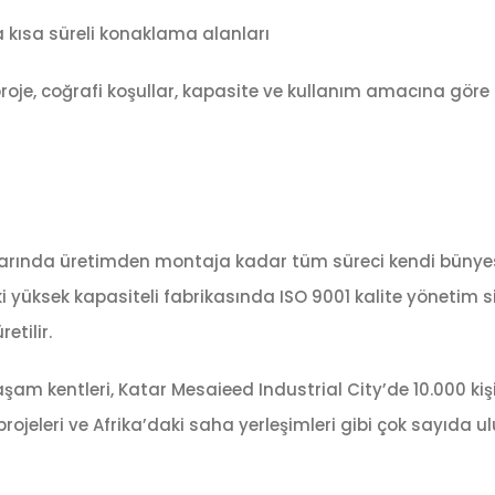
a kısa süreli konaklama alanları
oje, coğrafi koşullar, kapasite ve kullanım amacına göre 
larında üretimden montaja kadar tüm süreci kendi bünye
i yüksek kapasiteli fabrikasında ISO 9001 kalite yönetim 
etilir.
aşam kentleri, Katar Mesaieed Industrial City’de 10.000 kişil
rojeleri ve Afrika’daki saha yerleşimleri gibi çok sayıda u