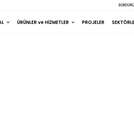
SÜRDÜRÜL
AL
ÜRÜNLER ve HİZMETLER
PROJELER
SEKTÖRL