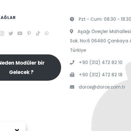
 AĞLAR
Pzt - Cum: 08.30 - 18.3
Aşağı Öveçler Mahallesi
Sok. No:6 06460 Çankaya 
Türkiye
+90 (312) 472 82 10
Neden Modüler bir
Gelecek ?
+90 (312) 472 82 18
dorce@dorce.com.tr