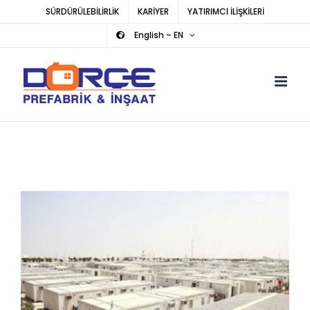
Skip
SÜRDÜRÜLEBİLİRLİK
KARİYER
YATIRIMCI İLİŞKİLERİ
to
English – EN
content