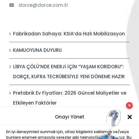
dorce@dorce.com.tr
Fabrikadan Sahaya: KSIA’da Hızlı Mobilizasyon
KAMUOYUNA DUYURU
LİBYA ÇÖLÜ’NDE ENERJİ İÇİN “YAŞAM KORİDORU”:
DORÇE, KUFRA TECRÜBESİYLE YENİ DÖNEME HAZIR
Prefabrik Ev Fiyatları: 2026 Güncel Maliyetler ve
Etkileyen Faktörler
✕
Onayı Yönet
Polis Karakolları: Güvenli, Entegre ve Hızlı İnşa
Edilebilir Kamu Güvenliği Yapıları
En iyi deneyimleri sunmak için, cihaz bilgilerini saklamak ve/veya
bunlara erişmek amacıyla çerezler gibi teknolojiler kullanıyoruz. Bu