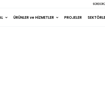
SÜRDÜRÜL
AL
ÜRÜNLER ve HİZMETLER
PROJELER
SEKTÖRL