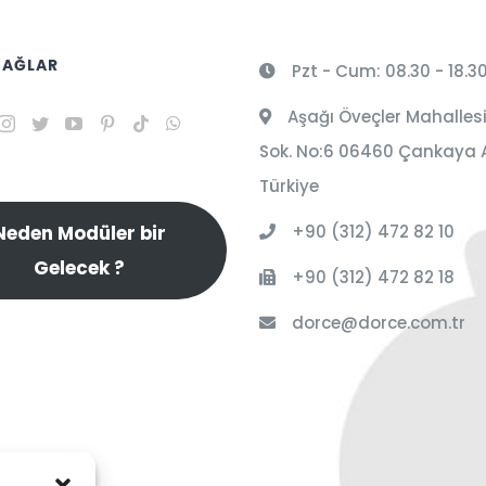
 AĞLAR
Pzt - Cum: 08.30 - 18.3
Aşağı Öveçler Mahallesi
Sok. No:6 06460 Çankaya 
Türkiye
+90 (312) 472 82 10
Neden Modüler bir
Gelecek ?
+90 (312) 472 82 18
dorce@dorce.com.tr