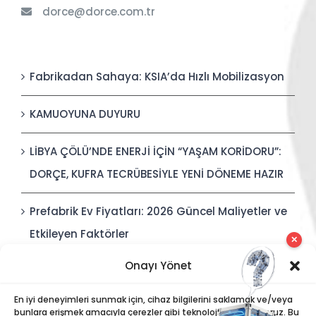
dorce@dorce.com.tr
Fabrikadan Sahaya: KSIA’da Hızlı Mobilizasyon
KAMUOYUNA DUYURU
LİBYA ÇÖLÜ’NDE ENERJİ İÇİN “YAŞAM KORİDORU”:
DORÇE, KUFRA TECRÜBESİYLE YENİ DÖNEME HAZIR
Prefabrik Ev Fiyatları: 2026 Güncel Maliyetler ve
Etkileyen Faktörler
✕
Onayı Yönet
Polis Karakolları: Güvenli, Entegre ve Hızlı İnşa
Edilebilir Kamu Güvenliği Yapıları
En iyi deneyimleri sunmak için, cihaz bilgilerini saklamak ve/veya
bunlara erişmek amacıyla çerezler gibi teknolojiler kullanıyoruz. Bu