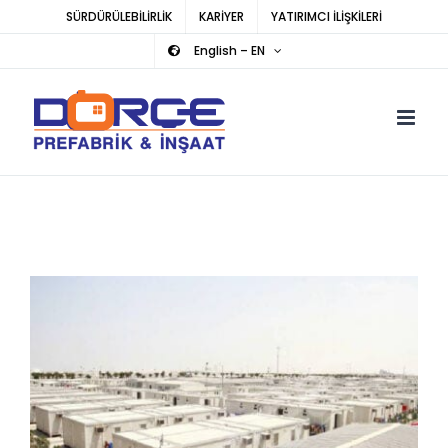
Skip
SÜRDÜRÜLEBİLİRLİK
KARİYER
YATIRIMCI İLİŞKİLERİ
to
English – EN
content