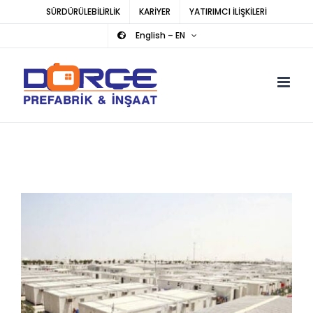
Skip
SÜRDÜRÜLEBİLİRLİK
KARİYER
YATIRIMCI İLİŞKİLERİ
to
English – EN
content