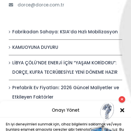
dorce@dorce.com.tr
Fabrikadan Sahaya: KSIA’da Hızlı Mobilizasyon
KAMUOYUNA DUYURU
LİBYA ÇÖLÜ’NDE ENERJİ İÇİN “YAŞAM KORİDORU”:
DORÇE, KUFRA TECRÜBESİYLE YENİ DÖNEME HAZIR
Prefabrik Ev Fiyatları: 2026 Güncel Maliyetler ve
Etkileyen Faktörler
✕
Onayı Yönet
Polis Karakolları: Güvenli, Entegre ve Hızlı İnşa
Edilebilir Kamu Güvenliği Yapıları
En iyi deneyimleri sunmak için, cihaz bilgilerini saklamak ve/veya
bunlara erişmek amacıyla çerezler gibi teknolojiler kullanıyoruz. Bu