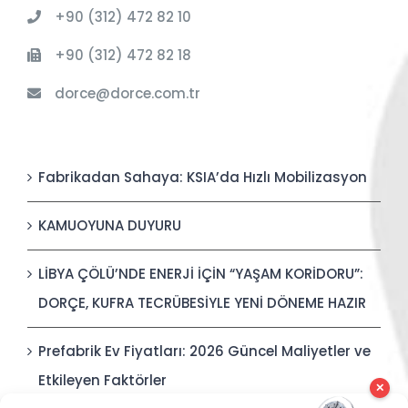
+90 (312) 472 82 10
+90 (312) 472 82 18
dorce@dorce.com.tr
Fabrikadan Sahaya: KSIA’da Hızlı Mobilizasyon
KAMUOYUNA DUYURU
LİBYA ÇÖLÜ’NDE ENERJİ İÇİN “YAŞAM KORİDORU”:
DORÇE, KUFRA TECRÜBESİYLE YENİ DÖNEME HAZIR
Prefabrik Ev Fiyatları: 2026 Güncel Maliyetler ve
Etkileyen Faktörler
✕