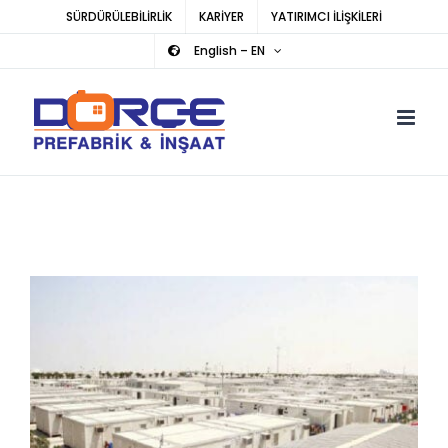
Skip
SÜRDÜRÜLEBİLİRLİK
KARİYER
YATIRIMCI İLİŞKİLERİ
to
English – EN
content