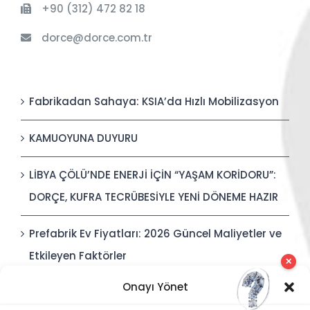
+90 (312) 472 82 18
dorce@dorce.com.tr
Fabrikadan Sahaya: KSIA’da Hızlı Mobilizasyon
KAMUOYUNA DUYURU
LİBYA ÇÖLÜ’NDE ENERJİ İÇİN “YAŞAM KORİDORU”:
DORÇE, KUFRA TECRÜBESİYLE YENİ DÖNEME HAZIR
Prefabrik Ev Fiyatları: 2026 Güncel Maliyetler ve
Etkileyen Faktörler
✕
Onayı Yönet
Polis Karakolları: Güvenli, Entegre ve Hızlı İnşa