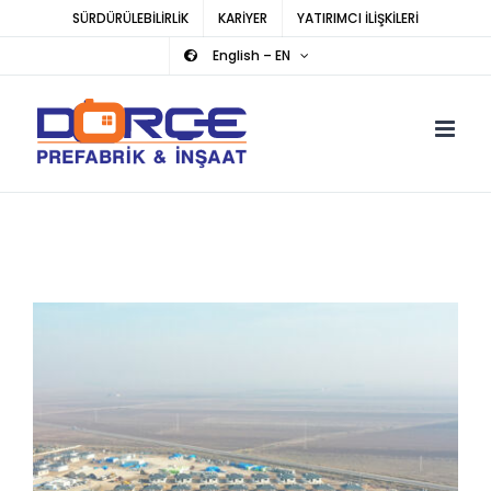
Skip
SÜRDÜRÜLEBİLİRLİK
KARİYER
YATIRIMCI İLİŞKİLERİ
to
English – EN
content