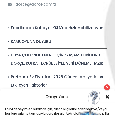
dorce@dorce.com.tr
Fabrikadan Sahaya: KSIA’da Hızlı Mobilizasyon
KAMUOYUNA DUYURU
LİBYA ÇÖLÜ’NDE ENERJİ İÇİN “YAŞAM KORİDORU”:
DORÇE, KUFRA TECRÜBESİYLE YENİ DÖNEME HAZIR
Prefabrik Ev Fiyatları: 2026 Güncel Maliyetler ve
Etkileyen Faktörler
✕
Onayı Yönet
Polis Karakolları: Güvenli, Entegre ve Hızlı İnşa
Edilebilir Kamu Güvenliği Yapıları
En iyi deneyimleri sunmak için, cihaz bilgilerini saklamak ve/veya
bunlara erişmek amacıyla çerezler gibi teknolojiler kullanıyoruz. Bu