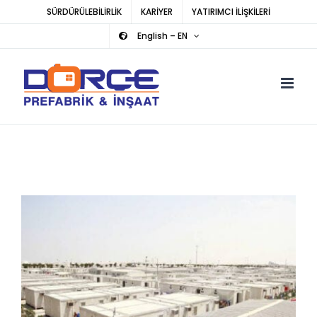
Skip
SÜRDÜRÜLEBİLİRLİK
KARİYER
YATIRIMCI İLİŞKİLERİ
to
English – EN
content