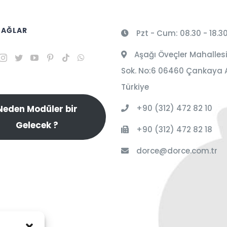
 AĞLAR
Pzt - Cum: 08.30 - 18.3
Aşağı Öveçler Mahallesi
Sok. No:6 06460 Çankaya 
Türkiye
+90 (312) 472 82 10
Neden Modüler bir
Gelecek ?
+90 (312) 472 82 18
dorce@dorce.com.tr