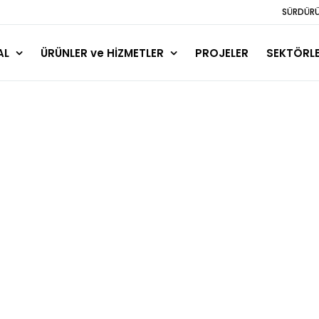
SÜRDÜRÜL
AL
ÜRÜNLER ve HİZMETLER
PROJELER
SEKTÖRL